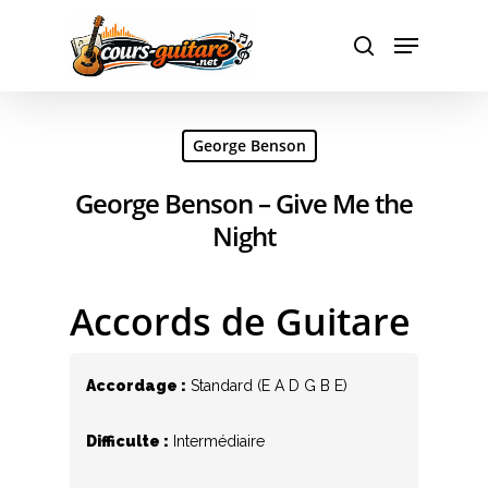
Hit enter to search or ESC to close
George Benson
George Benson – Give Me the
Night
Accords de Guitare
Accordage :
Standard (E A D G B E)
Difficulte :
Intermédiaire