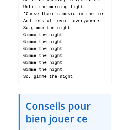
S
We'll be dancing in the street

Until the morning light

T
'Cause there's music in the air

And lots of lovin' everywhere

U
So gimme the night

Gimme the night

V
Gimme the night

Gimme the night

W
Gimme the night

Gimme the night

X
Gimme the night

So, gimme the night
Y
Z
Conseils pour
Nouvelles tabs
bien jouer ce
Top 100