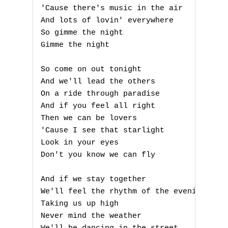
I
'Cause there's music in the air

And lots of lovin' everywhere

J
So gimme the night

K
Gimme the night

L
So come on out tonight

And we'll lead the others

M
On a ride through paradise

And if you feel all right

N
Then we can be lovers

'Cause I see that starlight

O
Look in your eyes

Don't you know we can fly

P
And if we stay together

Q
We'll feel the rhythm of the evening

Taking us up high

R
Never mind the weather
