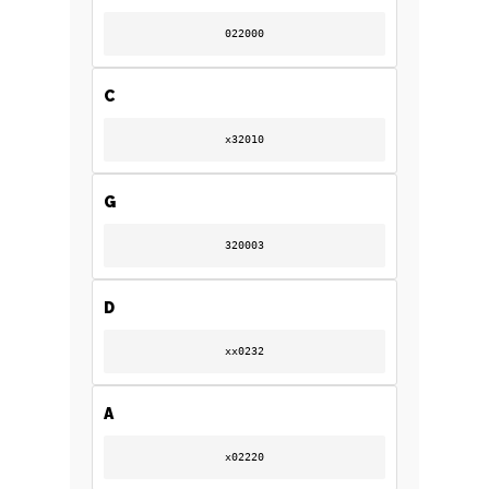
022000
C
x32010
G
320003
D
xx0232
A
x02220