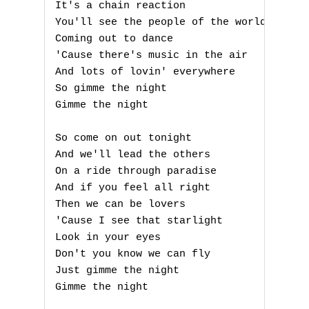
It's a chain reaction

You'll see the people of the world

Coming out to dance

'Cause there's music in the air

A
And lots of lovin' everywhere

So gimme the night

B
Gimme the night

C
So come on out tonight

D
And we'll lead the others

On a ride through paradise

E
And if you feel all right

Then we can be lovers

F
'Cause I see that starlight

Look in your eyes

G
Don't you know we can fly

Just gimme the night

H
Gimme the night
