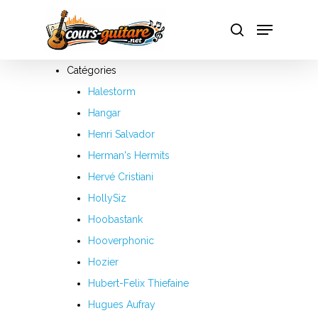
A
Catégories
Hit enter to search or ESC to close
Halestorm
B
Hangar
C
Henri Salvador
Herman's Hermits
D
Hervé Cristiani
E
HollySiz
Hoobastank
F
Hooverphonic
G
Hozier
Hubert-Felix Thiefaine
H
Hugues Aufray