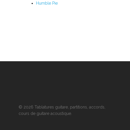
I
Humble Pie
J
K
L
M
N
O
P
Q
© 2026 Tablatures guitare, partitions, accords,
cours de guitare acoustique.
R