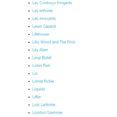
Les Cowboys Fringants
H
Les enfoirés
I
Les innocents
Lewis Capaldi
J
Lifehouse
K
Lilly Wood and The Prick
Lily Allen
L
Limp Bizkit
M
Linkin Park
Lio
N
Lionel Richie
O
Liquido
Little
P
Loïc Lantoine
Q
London Grammar