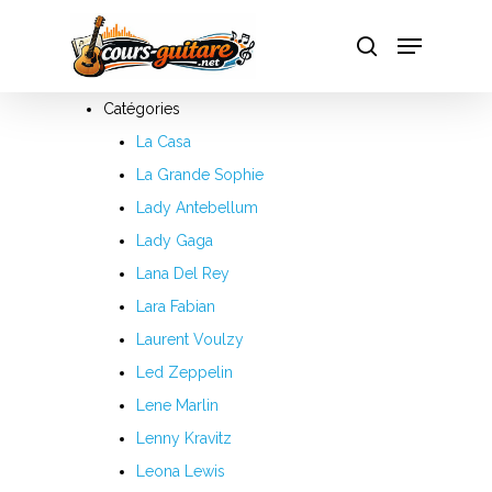
Catégories
Hit enter to search or ESC to close
La Casa
A
La Grande Sophie
Lady Antebellum
B
Lady Gaga
C
Lana Del Rey
Lara Fabian
D
Laurent Voulzy
E
Led Zeppelin
Lene Marlin
F
Lenny Kravitz
G
Leona Lewis