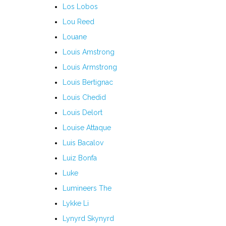
Los Lobos
R
Lou Reed
S
Louane
Louis Amstrong
T
Louis Armstrong
U
Louis Bertignac
Louis Chedid
V
Louis Delort
W
Louise Attaque
Luis Bacalov
X
Luiz Bonfa
Y
Luke
Lumineers
The
Z
Lykke Li
Lynyrd Skynyrd