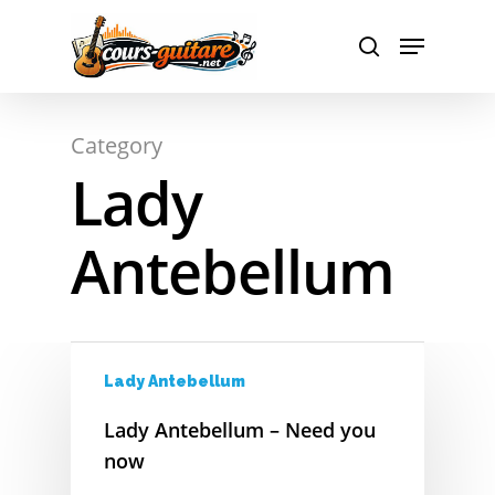
A
Hit enter to search or ESC to close
Category
B
Lady
C
Antebellum
D
E
F
Lady Antebellum
G
Lady Antebellum – Need you
H
now