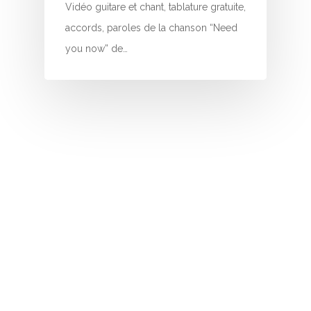
I
Vidéo guitare et chant, tablature gratuite,
accords, paroles de la chanson “Need
J
you now” de…
K
L
M
N
O
P
Q
R