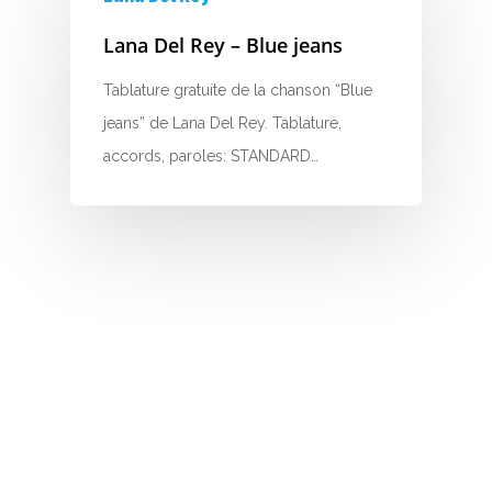
R
Lana Del Rey – Blue jeans
S
Tablature gratuite de la chanson “Blue
T
jeans” de Lana Del Rey. Tablature,
accords, paroles: STANDARD…
U
V
W
X
Y
Z
Nouvelles tabs