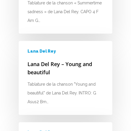
Tablature de la chanson « Summertime
sadness » de Lana Del Rey. CAPO 4 F
Am G…
A
Lana Del Rey
B
Lana Del Rey – Young and
C
beautiful
D
Tablature de la chanson "Young and
beautiful" de Lana Del Rey. INTRO: G
E
Asus2 Bm…
F
G