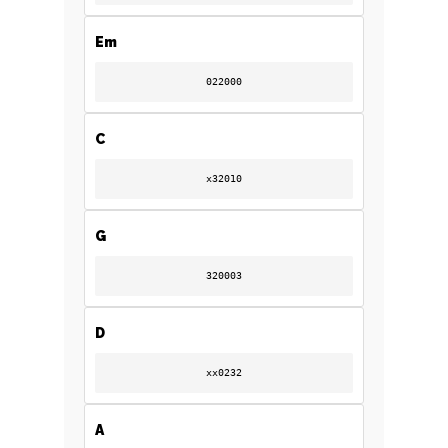
Em
022000
C
x32010
G
320003
D
xx0232
A
A
B