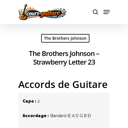
Hit enter to search or ESC to close
The Brothers Johnson
The Brothers Johnson –
Strawberry Letter 23
Accords de Guitare
Capo :
2
Accordage :
Standard (E A D G B E)