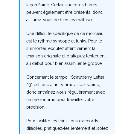
façon fluide. Certains accords barrés
W
peuvent également être présents, donc
assurez-vous de bien les maîtriser.
X
Une difficulté spécifique de ce morceau
Y
est le rythme syncopé et funky. Pour le
surmonter, écoutez attentivement la
Z
chanson originale et pratiquez lentement
au début pour bien assimiler le groove.
Nouvelles tabs
Concernant le tempo, “Strawberry Letter
Top 100
23” est joué à un rythme assez rapide,
Accords de guitare
donc entraînez-vous régulièrement avec
un métronome pour travailler votre
précision.
Pour faciliter les transitions d’accords
difficiles, pratiquez-les lentement et isolez