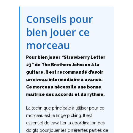
M
Conseils pour
N
bien jouer ce
O
morceau
P
Pour bien jouer “Strawberry Letter
Q
23” de The Brothers Johnson à la
guitare, il est recommandé d’avoir
R
un niveau intermédiaire à avancé.
Ce morceau nécessite une bonne
S
maîtrise des accords et du rythme.
T
La technique principale à utiliser pour ce
morceau est le fingerpicking. Il est
U
essentiel de travailler la coordination des
V
doigts pour jouer les différentes parties de