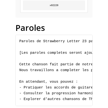
x02220
C
D
Paroles
E
F
Paroles de Strawberry Letter 23 par The B
G
[Les paroles completes seront ajoutees pr
H
Cette chanson fait partie de notre collec
Nous travaillons a completer les paroles 
I
En attendant, vous pouvez :

J
- Pratiquer les accords de guitare

- Consulter la progression harmonique

K
- Explorer d'autres chansons de The Brot
L