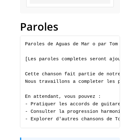
D
E
Paroles
F
Paroles de Aguas de Mar o par Tom Jobim

G
[Les paroles completes seront ajoutees pr
H
Cette chanson fait partie de notre collec
I
Nous travaillons a completer les paroles 
J
En attendant, vous pouvez :

- Pratiquer les accords de guitare

K
- Consulter la progression harmonique

L
- Explorer d'autres chansons de Tom Jobi
M