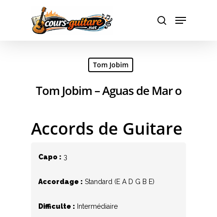
Hit enter to search or ESC to close
Tom Jobim
Tom Jobim – Aguas de Mar o
Accords de Guitare
Capo :
3
Accordage :
Standard (E A D G B E)
Difficulte :
Intermédiaire