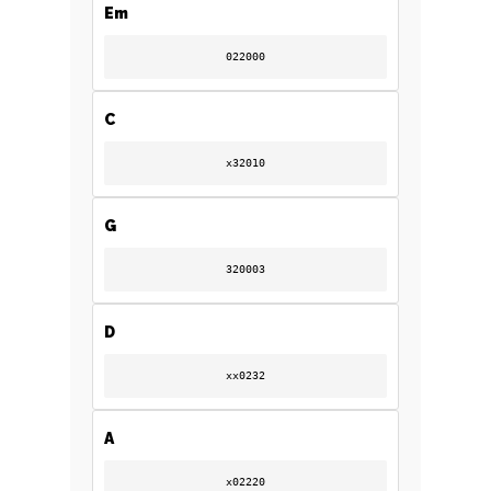
Em
022000
C
x32010
G
320003
D
A
xx0232
B
A
C
x02220