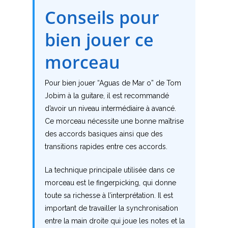
Conseils pour
N
bien jouer ce
O
morceau
P
Q
Pour bien jouer “Aguas de Mar o” de Tom
Jobim à la guitare, il est recommandé
R
d’avoir un niveau intermédiaire à avancé.
Ce morceau nécessite une bonne maîtrise
S
des accords basiques ainsi que des
transitions rapides entre ces accords.
T
La technique principale utilisée dans ce
U
morceau est le fingerpicking, qui donne
V
toute sa richesse à l’interprétation. Il est
important de travailler la synchronisation
W
entre la main droite qui joue les notes et la