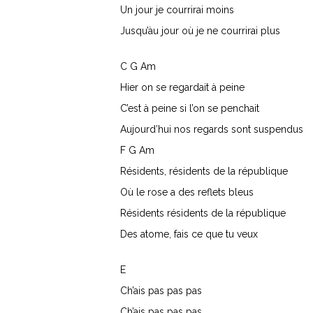
Un jour je courrirai moins
Jusqu’àu jour où je ne courrirai plus
C G Am
Hier on se regardait à peine
C’est à peine si l’on se penchait
Aujourd’hui nos regards sont suspendus
F G Am
Résidents, résidents de la république
Où le rose a des reflets bleus
Résidents résidents de la république
Des atome, fais ce que tu veux
E
Ch’ais pas pas pas
Ch’ais pas pas pas