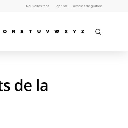
Nouvelles tabs
Top 100
Accords de guitare
Q
R
S
T
U
V
W
X
Y
Z
s de la