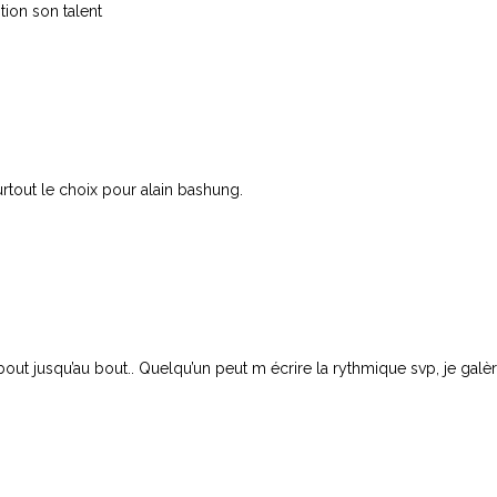
tion son talent
urtout le choix pour alain bashung.
out jusqu’au bout.. Quelqu’un peut m écrire la rythmique svp, je galèr