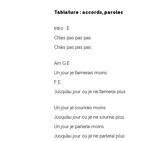
Tablature : accords, paroles
Intro : E
Ch’ais pas pas pas
Ch’ais pas pas pas
Am G E
Un jour je t’aimerais moins
F E
Jusqu’àu jour où je ne t’aimerai plus
Hit enter to search or ESC to close
Un jour je sourirais moins
Jusqu’àu jour où je ne sourirai plus
Un jour je parlerai moins
Jusqu’àu jour où je ne parlerai plus