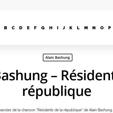
B
C
D
E
F
G
H
I
J
K
L
M
N
O
P
Alain Bashung
Bashung – Résident
république
, paroles de la chanson “Résidents de la république” de Alain Bashung.