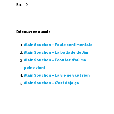
Em, D

U
V
W
Découvrez aussi :
X
Alain Souchon – Foule sentimentale
Alain Souchon – La ballade de Jim
Y
Alain Souchon – Ecoutez d’où ma
Z
peine vient
Alain Souchon – La vie ne vaut rien
Nouvelles tabs
Alain Souchon – C’est déjà ça
Top 100
Accords de guitare