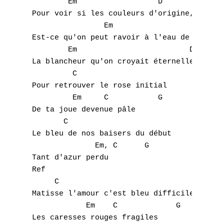
        Em                  D              
A
Pour voir si les couleurs d'origine, peuven
                Em                  D      
B
Est-ce qu'on peut ravoir à l'eau de Javel, 
        Em                         D       
C
La blancheur qu'on croyait éternelle,     a
         C                              G 

D
Pour retrouver le rose initial 

         Em     C           G 

E
De ta joue devenue pâle 

       C                                   
F
Le bleu de nos baisers du début 

              Em, C      G 

G
Tant d'azur perdu 

Ref 

H
     C                                     
I
Matisse l'amour c'est bleu difficile 

            Em    C             G 

J
Les caresses rouges fragiles 
