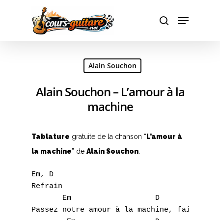
Hit enter to search or ESC to close
Alain Souchon
Alain Souchon – L’amour à la
machine
Tablature
gratuite de la chanson “
L’amour à
la machine
” de
Alain Souchon
.
Em, D 

Refrain 

       Em                   D            Em
Passez notre amour à la machine, faites bou