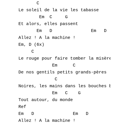
       C                             G 

K
Le soleil de la vie les tabasse 

        Em  C     G 

L
Et alors, elles passent 

       Em   D               Em   D 

M
Allez ! A la machine ! 

Em, D (6x) 

N
     C                                     
Le rouge pour faire tomber la misère 

O
             Em      C                   G 
De nos gentils petits grands-pères 

P
              C                            
Q
Noires, les mains dans les bouches blondes 
             Em   C    G 

R
Tout autour, du monde 

Ref 

S
Em   D               Em   D 

Allez ! A la machine ! 

T