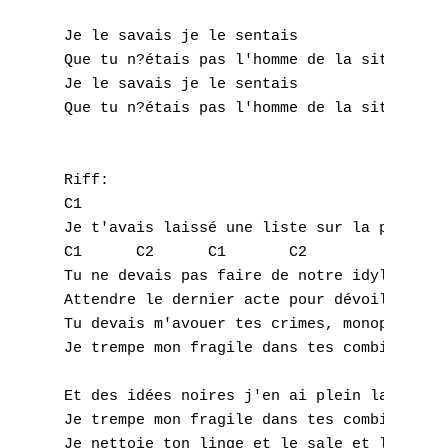
Q
Je le savais je le sentais

R
Que tu n?étais pas l'homme de la situation

Je le savais je le sentais

S
Que tu n?étais pas l'homme de la situation

T
Riff:

U
C1

Je t'avais laissé une liste sur la porte du
V
C1      C2      C1       C2

Tu ne devais pas faire de notre idylle un f
W
Attendre le dernier acte pour dévoiler ton 
X
Tu devais m'avouer tes crimes, monopoliser 
Je trempe mon fragile dans tes combines

Y
Et des idées noires j'en ai plein la machin
Z
Je trempe mon fragile dans tes combines

Je nettoie ton linge et le sale et le clean