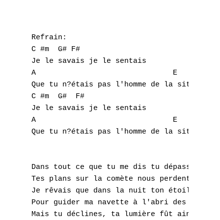
G
H
Refrain:

I
C #m  G# F#

Je le savais je le sentais

J
A                               E     F#

Que tu n?étais pas l'homme de la situation

K
C #m  G#  F#

Je le savais je le sentais

L
A                               E     F#

Que tu n?étais pas l'homme de la situation

M
N
Dans tout ce que tu me dis tu dépasses l'en
Tes plans sur la comète nous perdent dans l
O
Je rêvais que dans la nuit ton étoile s'ill
P
Pour guider ma navette à l'abri des périls,
Mais tu déclines, ta lumière fût ainsi soit