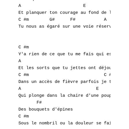
A                        E           F#

Et planquer ton courage au fond de la boite
C #m        G#      F#           A      B# 
Tu nous as égaré sur une voie réservée

C #m                                     C 
A
Y'a rien de ce que tu me fais qui est vraim
A                                   E      
B
Et les sorts que tu jettes ont déjoué ma lo
C #m                             C #m6(9)  
C
Dans un accès de fièvre parfois je t'imagin
A                             E

D
Qui plonge dans la chaire d'une poupée Aman
       F#

E
Des bouquets d'épines

C #m

F
Sous le nombril ou la douleur se fait intim