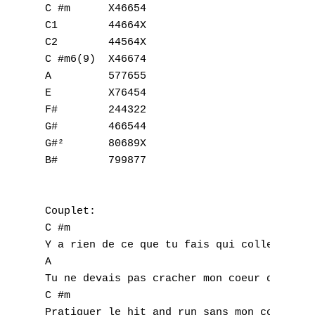
C #m      X46654

C1        44664X

C2        44564X

C #m6(9)  X46674 

A         577655

E         X76454

F#        244322

G#        466544

G#²       80689X

B#        799877

Couplet:

C #m                                C #m6(9
Y a rien de ce que tu fais qui colle à notr
A                                          
Tu ne devais pas cracher mon coeur dans un 
C #m                                 C #m6(
Pratiquer le hit and run sans mon consentem