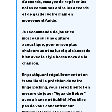
d’accords, essayez de repérer les
S
notes communes entre les accords
et de garder votre main en
T
mouvement fluide.
U
Je recommande de jouer ce
V
morceau sur une guitare
acoustique, pour un son plus
W
chaleureux et naturel qui s’accorde
bien avec le style bossa nova de la
X
chanson.
Y
En pratiquant régulièrement et en
travaillant la précision de votre
Z
fingerpicking, vous serez bientôt en
mesure de jouer “Agua de Beber”
Nouvelles tabs
avec aisance et fluidité. N’oubliez
pas de vous concentrer sur
Top 100