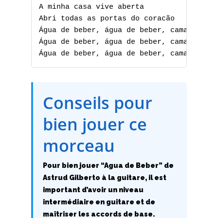
A minha casa vive aberta

Abri todas as portas do coracão

Água de beber, água de beber, camará

Água de beber, água de beber, camará

A
Água de beber, água de beber, camará
B
C
Conseils pour
D
bien jouer ce
E
morceau
F
Pour bien jouer “Agua de Beber” de
Astrud Gilberto à la guitare, il est
G
important d’avoir un niveau
H
intermédiaire en guitare et de
maîtriser les accords de base.