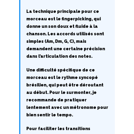
I
La technique principale pour ce
J
morceau est le fingerpicking, qui
donne un son doux et fluide à la
K
chanson. Les accords utilisés sont
simples (Am, Dm, G, C), mais
L
demandent une certaine précision
dans l’articulation des notes.
M
Une difficulté spécifique de ce
N
morceau est le rythme syncopé
O
brésilien, qui peut être déroutant
au début. Pour le surmonter, je
P
recommande de pratiquer
lentement avec un métronome pour
Q
bien sentir le tempo.
R
Pour faciliter les transitions