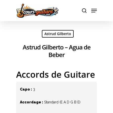
Hit enter to search or ESC to close
Astrud Gilberto
Astrud Gilberto – Agua de
Beber
Accords de Guitare
Capo :
3
Accordage :
Standard (E A D G B E)