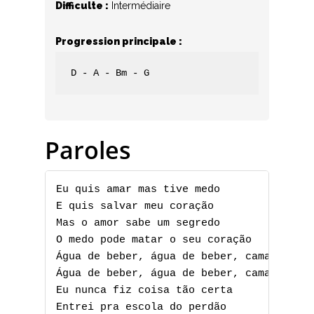
Difficulte :
Intermédiaire
Progression principale :
D - A - Bm - G
Paroles
Eu quis amar mas tive medo

E quis salvar meu coração

Mas o amor sabe um segredo

O medo pode matar o seu coração

Água de beber, água de beber, camará

Água de beber, água de beber, camará

Eu nunca fiz coisa tão certa

Entrei pra escola do perdão
