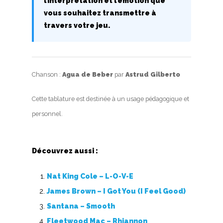
l’interprétation et l’émotion que
Accords de guitare
vous souhaitez transmettre à
travers votre jeu.
Chanson :
Agua de Beber
par
Astrud Gilberto
Cette tablature est destinée à un usage pédagogique et
personnel.
Découvrez aussi :
Nat King Cole – L-O-V-E
James Brown – I Got You (I Feel Good)
Santana – Smooth
Fleetwood Mac – Rhiannon