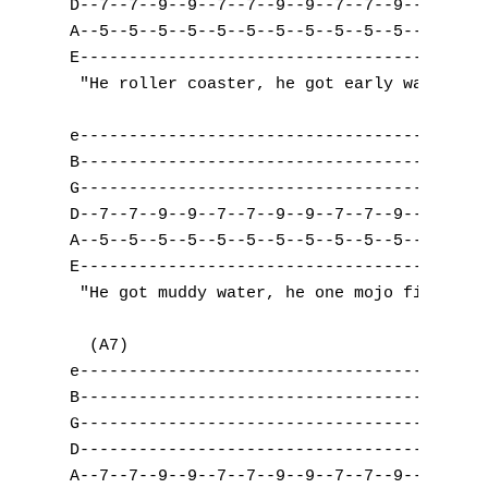
M
N
O
P
Q
R
S
T
U
V