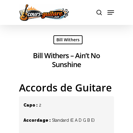
Hit enter to search or ESC to close
Bill Withers
Bill Withers – Ain’t No
Sunshine
Accords de Guitare
Capo :
2
Accordage :
Standard (E A D G B E)