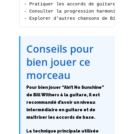
- Pratiquer les accords de guitare

C
- Consulter la progression harmonique

- Explorer d'autres chansons de Bill Wit
D
E
Conseils pour
F
bien jouer ce
G
morceau
H
Pour bien jouer “Ain’t No Sunshine”
I
de Bill Withers à la guitare, il est
recommandé d’avoir un niveau
J
intermédiaire en guitare et de
K
maîtriser les accords de base.
L
La technique principale utilisée