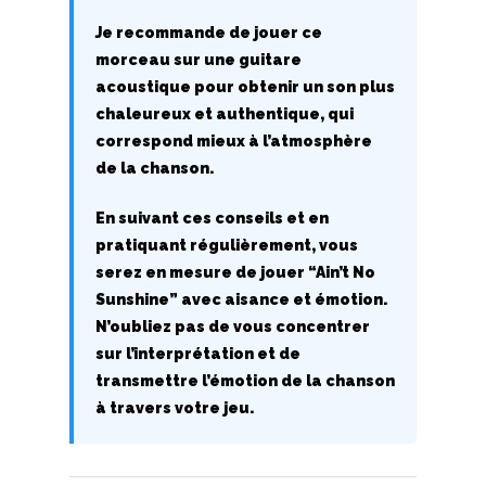
Je recommande de jouer ce
W
morceau sur une guitare
X
acoustique pour obtenir un son plus
chaleureux et authentique, qui
Y
correspond mieux à l’atmosphère
de la chanson.
Z
En suivant ces conseils et en
pratiquant régulièrement, vous
Nouvelles tabs
serez en mesure de jouer “Ain’t No
Top 100
Sunshine” avec aisance et émotion.
Accords de guitare
N’oubliez pas de vous concentrer
sur l’interprétation et de
transmettre l’émotion de la chanson
à travers votre jeu.