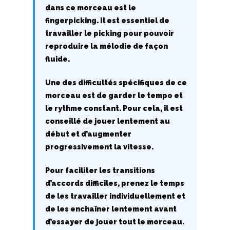
dans ce morceau est le
M
fingerpicking. Il est essentiel de
travailler le picking pour pouvoir
N
reproduire la mélodie de façon
fluide.
O
Une des difficultés spécifiques de ce
P
morceau est de garder le tempo et
Q
le rythme constant. Pour cela, il est
conseillé de jouer lentement au
R
début et d’augmenter
progressivement la vitesse.
S
Pour faciliter les transitions
T
d’accords difficiles, prenez le temps
de les travailler individuellement et
U
de les enchaîner lentement avant
d’essayer de jouer tout le morceau.
V