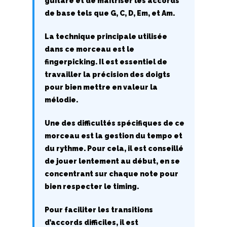
guitare et de maîtriser les accords
de base tels que G, C, D, Em, et Am.
O
La technique principale utilisée
P
dans ce morceau est le
fingerpicking. Il est essentiel de
Q
travailler la précision des doigts
R
pour bien mettre en valeur la
mélodie.
S
Une des difficultés spécifiques de ce
T
morceau est la gestion du tempo et
du rythme. Pour cela, il est conseillé
U
de jouer lentement au début, en se
concentrant sur chaque note pour
V
bien respecter le timing.
W
Pour faciliter les transitions
X
d’accords difficiles, il est