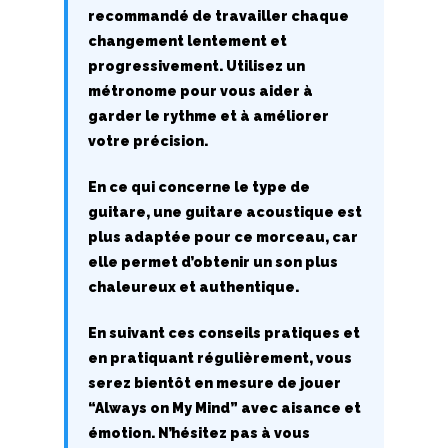
recommandé de travailler chaque
Y
changement lentement et
progressivement. Utilisez un
Z
métronome pour vous aider à
garder le rythme et à améliorer
Nouvelles tabs
votre précision.
Top 100
En ce qui concerne le type de
guitare, une guitare acoustique est
Accords de guitare
plus adaptée pour ce morceau, car
elle permet d’obtenir un son plus
chaleureux et authentique.
En suivant ces conseils pratiques et
en pratiquant régulièrement, vous
serez bientôt en mesure de jouer
“Always on My Mind” avec aisance et
émotion. N’hésitez pas à vous