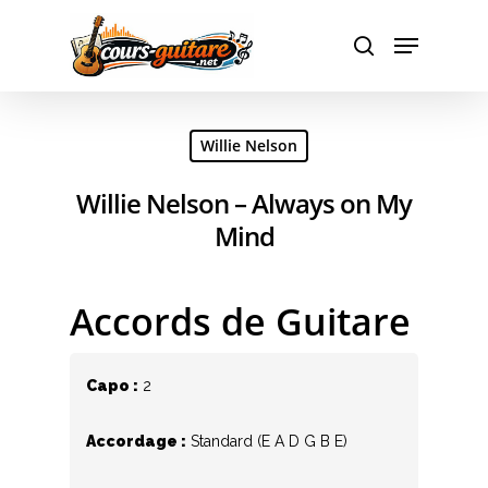
Hit enter to search or ESC to close
Willie Nelson
Willie Nelson – Always on My
Mind
Accords de Guitare
Capo :
2
Accordage :
Standard (E A D G B E)