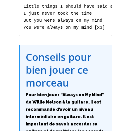
Little things I should have said and done
E
I just never took the time

But you were always on my mind

F
You were always on my mind [x3]
G
H
Conseils pour
I
bien jouer ce
J
morceau
K
Pour bien jouer “Always on My Mind”
L
de Willie Nelson à la guitare, il est
recommandé d’avoir un niveau
M
intermédiaire en guitare. Il est
important de savoir accorder sa
N