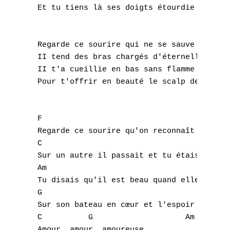
 Et tu tiens là ses doigts étourdie et heur
 Regarde ce sourire qui ne se sauve plus

 II tend des bras chargés d'éternelle jeune
 II t'a cueillie en bas sans flamme et tout
 Pour t'offrir en beauté le scalp de ta tri
A
B
 F

 Regarde ce sourire qu'on reconnaît partout
C
 C

 Sur un autre il passait et tu étais bien s
D
 Am

 Tu disais qu'il est beau quand elle se tie
E
 G

F
 Sur son bateau en cœur et l'espoir dans la
 C          G                    Am

 Amour, amour, amoureuse
