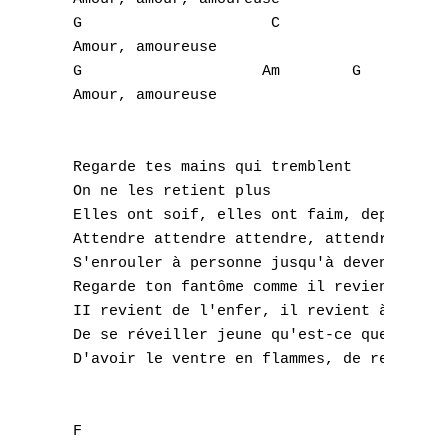
G
 G                     C

H
 Amour, amoureuse

 G                    Am        G

I
 Amour, amoureuse

J
 Regarde tes mains qui tremblent

K
 On ne les retient plus

 Elles ont soif, elles ont faim, depuis l'é
L
 Attendre attendre attendre, attendre rien 
 S'enrouler à personne jusqu'à devenir laid
M
 Regarde ton fantôme comme il revient de lo
N
 II revient de l'enfer, il revient à l'amou
 De se réveiller jeune qu'est-ce que ça fai
O
 D'avoir le ventre en flammes, de refaire l
P
 F
