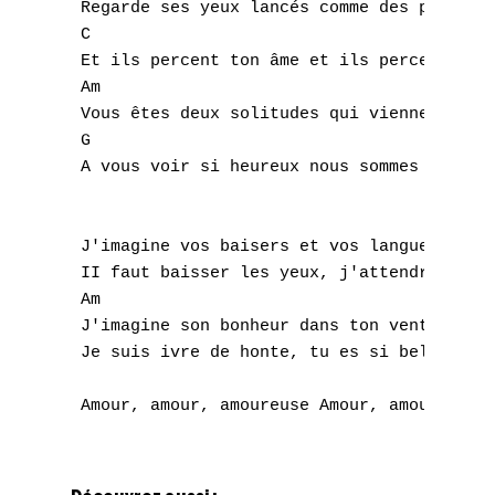
Q
 Regarde ses yeux lancés comme des poignard
 C

R
 Et ils percent ton âme et ils percent ton 
 Am

S
 Vous êtes deux solitudes qui viennent s'em
 G                                         
T
 A vous voir si heureux nous sommes encore 
U
V
 J'imagine vos baisers et vos langues qui b
 II faut baisser les yeux, j'attendrai froi
W
 Am

 J'imagine son bonheur dans ton ventre qui 
X
 Je suis ivre de honte, tu es si belle en a
Y
Z