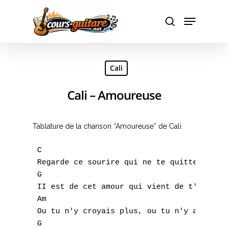
Hit enter to search or ESC to close
Cali
Cali – Amoureuse
Tablature de la chanson “Amoureuse” de Cali.
 C

 Regarde ce sourire qui ne te quitte plus

 G

 II est de cet amour qui vient de t'étrangl
 Am

 Ou tu n'y croyais plus, ou tu n'y as jamai
 G
