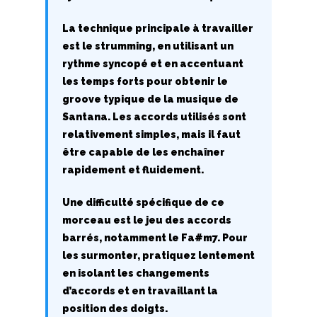
H
La technique principale à travailler
est le strumming, en utilisant un
I
rythme syncopé et en accentuant
J
les temps forts pour obtenir le
groove typique de la musique de
K
Santana. Les accords utilisés sont
relativement simples, mais il faut
L
être capable de les enchaîner
rapidement et fluidement.
M
Une difficulté spécifique de ce
N
morceau est le jeu des accords
O
barrés, notamment le Fa#m7. Pour
les surmonter, pratiquez lentement
P
en isolant les changements
d’accords et en travaillant la
Q
position des doigts.