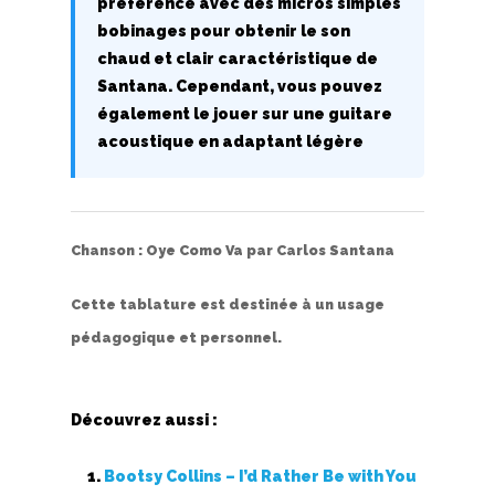
préférence avec des micros simples
bobinages pour obtenir le son
Top 100
chaud et clair caractéristique de
Accords de guitare
Santana. Cependant, vous pouvez
également le jouer sur une guitare
acoustique en adaptant légère
Chanson :
Oye Como Va
par
Carlos Santana
Cette tablature est destinée à un usage
pédagogique et personnel.
Découvrez aussi :
Bootsy Collins – I’d Rather Be with You