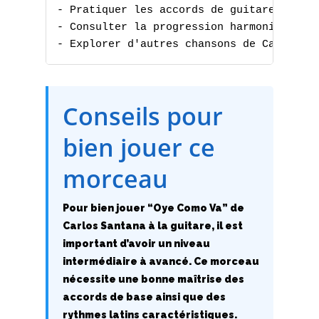
- Pratiquer les accords de guitare

- Consulter la progression harmonique

- Explorer d'autres chansons de Carlos S
Conseils pour
A
bien jouer ce
B
morceau
C
D
Pour bien jouer “Oye Como Va” de
Carlos Santana à la guitare, il est
E
important d’avoir un niveau
intermédiaire à avancé. Ce morceau
F
nécessite une bonne maîtrise des
accords de base ainsi que des
G
rythmes latins caractéristiques.