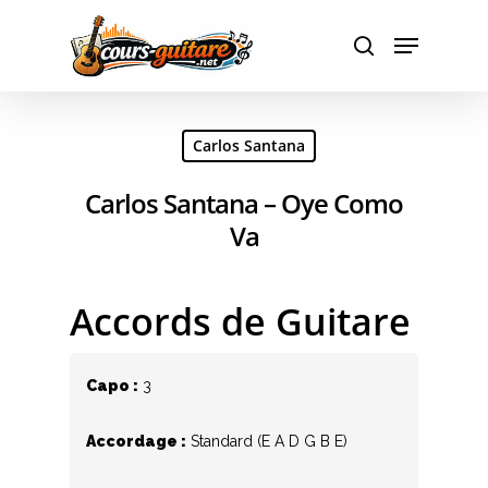
Hit enter to search or ESC to close
Carlos Santana
Carlos Santana – Oye Como
Va
Accords de Guitare
Capo :
3
Accordage :
Standard (E A D G B E)