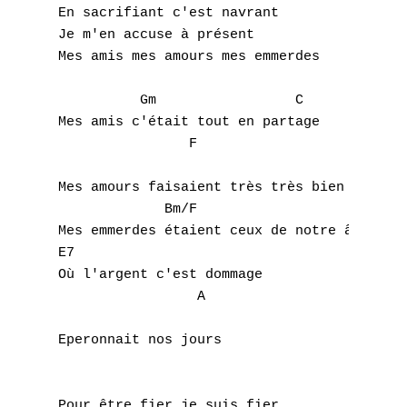
C
En sacrifiant c'est navrant

Je m'en accuse à présent

D
Mes amis mes amours mes emmerdes

E
          Gm                 C            

F
Mes amis c'était tout en partage

                F                      D7

G
Mes amours faisaient très très bien l'amour
H
             Bm/F

Mes emmerdes étaient ceux de notre âge

I
E7

Où l'argent c'est dommage

J
                 A

K
Eperonnait nos jours

L
Pour être fier je suis fier
