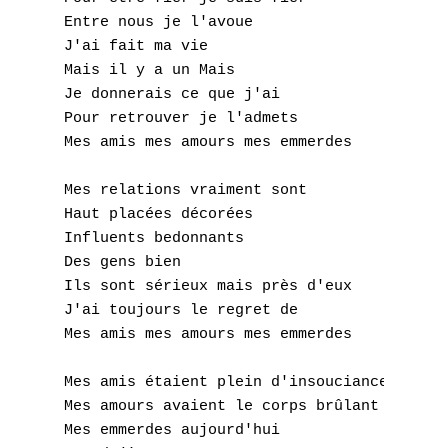
M
Entre nous je l'avoue

N
J'ai fait ma vie

Mais il y a un Mais

O
Je donnerais ce que j'ai

Pour retrouver je l'admets

P
Mes amis mes amours mes emmerdes

Q
Mes relations vraiment sont

Haut placées décorées

R
Influents bedonnants

Des gens bien

S
Ils sont sérieux mais près d'eux

J'ai toujours le regret de

T
Mes amis mes amours mes emmerdes

U
Mes amis étaient plein d'insouciance

V
Mes amours avaient le corps brûlant

Mes emmerdes aujourd'hui
