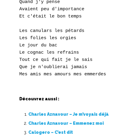
W
Quand j'y pense

Avaient peu d'importance

X
Et c'était le bon temps

Y
Les canulars les pétards

Les folies les orgies

Z
Le jour du bac

Le cognac les refrains

Nouvelles tabs
Tout ce qui fait je le sais

Que je n'oublierai jamais

Top 100
Accords de guitare
Découvrez aussi :
Charles Aznavour – Je m’voyais déjà
Charles Aznavour – Emmenez moi
Calogero – C’est dit