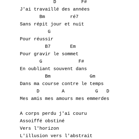
            D         F#

J'ai travaillé des années

       Bm         ré7

Sans répit jour et nuit

          G

Pour réussir

         B7       Em

Pour gravir le sommet

       G             F#

En oubliant souvent dans

         Bm              Gm

Dans ma course contre le temps

      D        A           G   D

Mes amis mes amours mes emmerdes

A
A corps perdu j'ai couru

Assoiffé obstiné

B
Vers l'horizon

L'illusion vers l'abstrait
