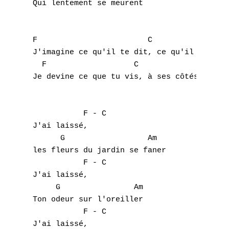
Qui lentement se meurent

F                        C                 
J'imagine ce qu'il te dit, ce qu'il te fait
  F                   C             G      
Je devine ce que tu vis, à ses côtés, en mo
           F - C

J'ai laissé,

      G                  Am 

les fleurs du jardin se faner

           F - C

J'ai laissé,

     G                Am

Ton odeur sur l'oreiller

           F - C

J'ai laissé,
