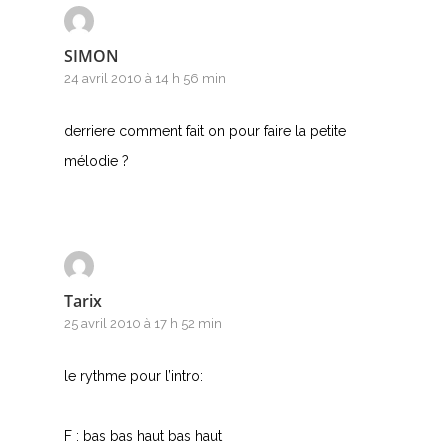
G
SIMON
H
24 avril 2010 à 14 h 56 min
I
derriere comment fait on pour faire la petite
J
mélodie ?
K
L
M
Tarix
25 avril 2010 à 17 h 52 min
N
O
le rythme pour l’intro:
P
F : bas bas haut bas haut