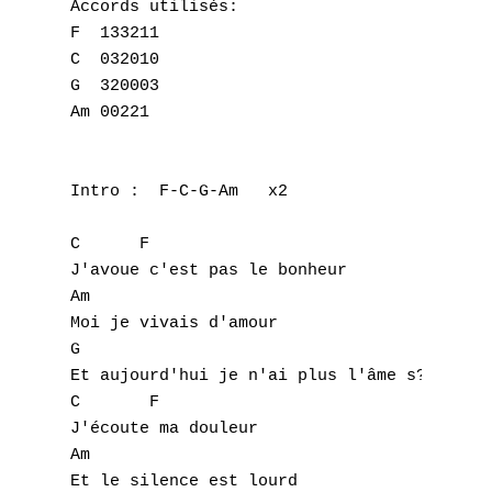
Accords utilisés:

F  133211

C  032010

G  320003

Am 00221

Intro :  F-C-G-Am   x2

C      F

J'avoue c'est pas le bonheur

Am

Moi je vivais d'amour

G

Et aujourd'hui je n'ai plus l'âme s?ur

C       F   

J'écoute ma douleur

Am

Et le silence est lourd
