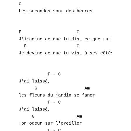
G

Les secondes sont des heures 

F                     C               G    
J'imagine ce que tu dis, ce que tu fais, ce
  F                   C             G      
Je devine ce que tu vis, à ses côtés, en mo
           F - C

J'ai laissé,

      G                  Am 

les fleurs du jardin se faner

           F - C

J'ai laissé,

     G                Am

Ton odeur sur l'oreiller

           F - C
