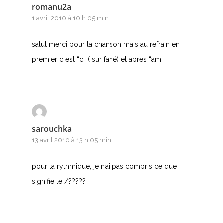
romanu2a
1 avril 2010 à 10 h 05 min
salut merci pour la chanson mais au refrain en
premier c est “c” ( sur fané) et apres “am”
A
B
sarouchka
C
13 avril 2010 à 13 h 05 min
D
pour la rythmique, je n’ai pas compris ce que
signifie le /?????
E
F