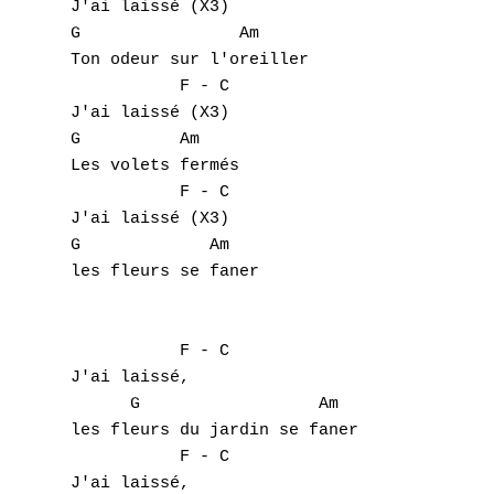
J'ai laissé (X3)

G                Am

Ton odeur sur l'oreiller

           F - C

J'ai laissé (X3)

G          Am

Les volets fermés 

           F - C

J'ai laissé (X3)

G             Am 

les fleurs se faner

           F - C

J'ai laissé,

      G                  Am 

les fleurs du jardin se faner

           F - C

J'ai laissé,
