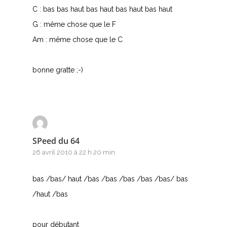
Q
C : bas bas haut bas haut bas haut bas haut
G : même chose que le F
R
Am : même chose que le C
S
bonne gratte ;-)
T
U
V
SPeed du 64
W
26 avril 2010 à 22 h 20 min
X
bas /bas/ haut /bas /bas /bas /bas /bas/ bas
Y
/haut /bas
Z
pour débutant