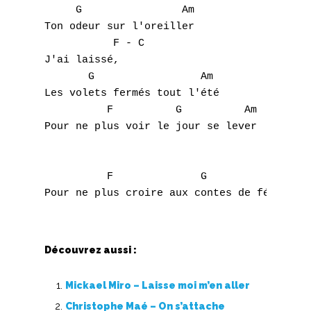
     G                Am

Ton odeur sur l'oreiller

           F - C

J'ai laissé,

       G                 Am

Les volets fermés tout l'été

          F          G          Am

Pour ne plus voir le jour se lever

          F              G          Am

Découvrez aussi :
Mickael Miro – Laisse moi m’en aller
Christophe Maé – On s’attache