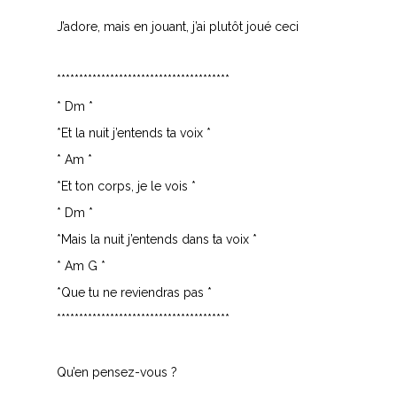
J’adore, mais en jouant, j’ai plutôt joué ceci
***************************************
* Dm *
*Et la nuit j’entends ta voix *
* Am *
*Et ton corps, je le vois *
* Dm *
*Mais la nuit j’entends dans ta voix *
* Am G *
*Que tu ne reviendras pas *
***************************************
Qu’en pensez-vous ?