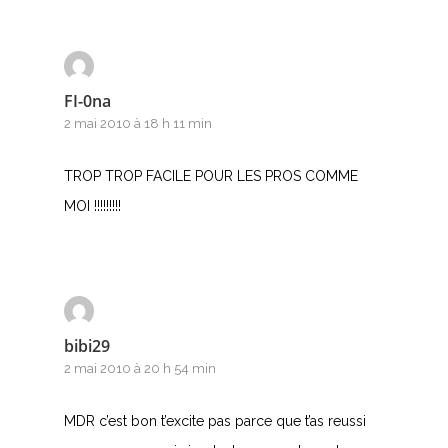
FI-0na
2 mai 2010 à 18 h 11 min
TROP TROP FACILE POUR LES PROS COMME
MOI !!!!!!!!!
bibi29
2 mai 2010 à 20 h 54 min
MDR c’est bon t’excite pas parce que t’as reussi