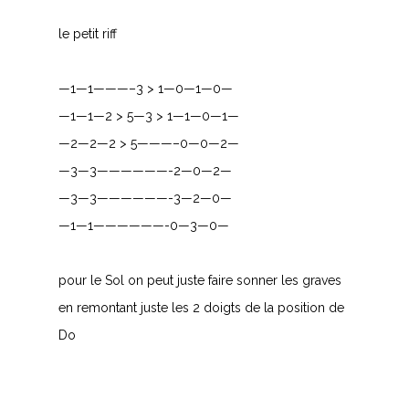
le petit riff
—1—1———–3 > 1—0—1—0—
—1—1—2 > 5—3 > 1—1—0—1—
—2—2—2 > 5———–0—0—2—
—3—3——————-2—0—2—
—3—3——————-3—2—0—
—1—1——————-0—3—0—
pour le Sol on peut juste faire sonner les graves
en remontant juste les 2 doigts de la position de
Do