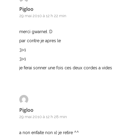
Pigloo
29 mai 2010 à 12 h 22 min
merci gwarnel :D
par contre je apres le
3>1
3>1
je ferai sonner une fois ces deux cordes a vides
Pigloo
29 mai 2010 à 12 h 28 min
a non enfaite non x) je retire ^^