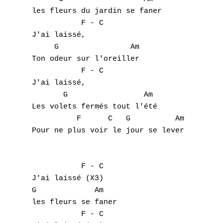
les fleurs du jardin se faner

           F - C

J'ai laissé,

     G                Am

Ton odeur sur l'oreiller

           F - C

J'ai laissé,

       G                 Am

Les volets fermés tout l'été

          F      C   G          Am

Pour ne plus voir le jour se lever

           F - C

J'ai laissé (X3)

G             Am 

les fleurs se faner

           F - C
