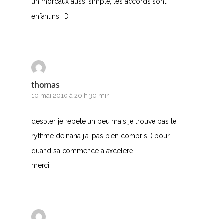
un morcaux aussi simple, les accords sont
enfantins =D
thomas
10 mai 2010 à 20 h 30 min
desoler je repete un peu mais je trouve pas le
rythme de nana j’ai pas bien compris :) pour
quand sa commence a axcéléré
merci