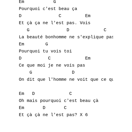
J
Em           G  

Pourquoi c'est beau ça

K
D              C         Em

Et çà ça ne l'est pas. Vois

L
   G              D             C

La beauté bonhomme ne s'explique pas

M
Em        G

Pourquoi tu vois toi

N
D          C             Em

Ce que moi je ne vois pas

O
    G               D                      
On dit que l'homme ne voit que ce qu'il n'a
P
Em   D             C   

Q
Oh mais pourquoi c'est beau çà

R
Em       D       C

S