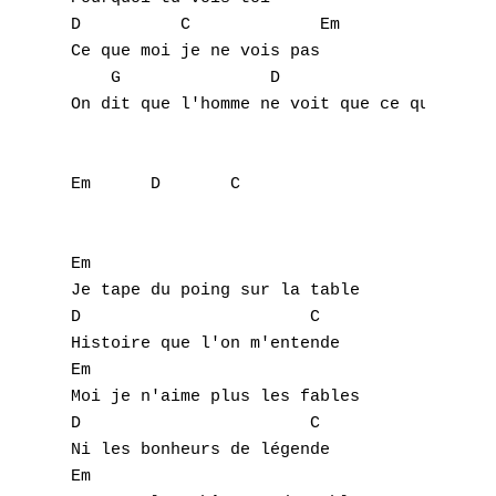
D          C             Em

Ce que moi je ne vois pas

    G               D                      
On dit que l'homme ne voit que ce qu'il n'a
Em	D	C

Em

Je tape du poing sur la table

D                       C

Histoire que l'on m'entende

Em

Moi je n'aime plus les fables

D                       C

Ni les bonheurs de légende

Em
