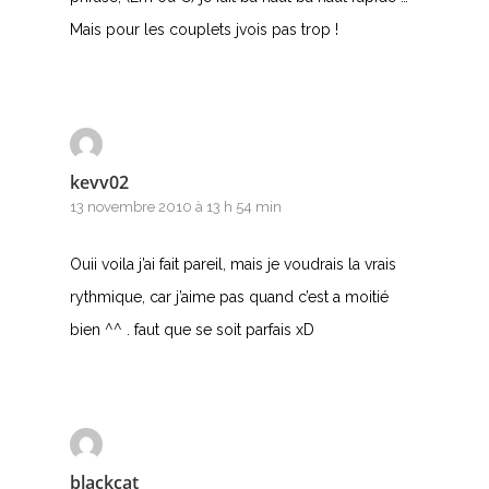
Mais pour les couplets jvois pas trop !
kevv02
13 novembre 2010 à 13 h 54 min
Ouii voila j’ai fait pareil, mais je voudrais la vrais
rythmique, car j’aime pas quand c’est a moitié
bien ^^ . faut que se soit parfais xD
blackcat