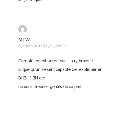
MTVZ
6 janvier 2011 à 15 h 56 min
Complètement perdu dans la rythmique..
si quelqu’un se sent capable de l’expliquer en
BHB(H) BH etc
ce serait trèèèès gentils de sa part :)