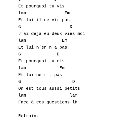
Et pourquoi tu vis

lam               Em

A
Et lui il ne vit pas.

B
G                   D

J'ai déjà eu deux vies moi

C
lam              Em

Et lui n'en n'a pas

D
G              D

Et pourquoi tu ris

E
lam             Em

Et lui ne rit pas

F
G                    D

On est tous aussi petits

G
lam                 lam

Face à ces questions là

H
Refrain.

I