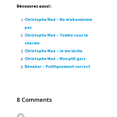
T
Découvrez aussi :
U
Christophe Maé – Ne m’abandonne
V
pas
Christophe Maé – Tombé sous le
W
charme
X
Christophe Mae – Je me lâche
Christophe Maé – Mon ptit gars
Y
Bénabar – Politiquement correct
Z
Nouvelles tabs
Top 100
8 Comments
Accords de guitare