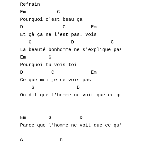
Refrain

Em           G  

Pourquoi c'est beau ça

D              C         Em

Et çà ça ne l'est pas. Vois

   G              D             C

La beauté bonhomme ne s'explique pas

Em        G

Pourquoi tu vois toi

D          C             Em

Ce que moi je ne vois pas

    G               D                      
On dit que l'homme ne voit que ce qu'il n'a
Em        G          D                   C

Parce que l'homme ne voit que ce qu'il n'a 
G             D
