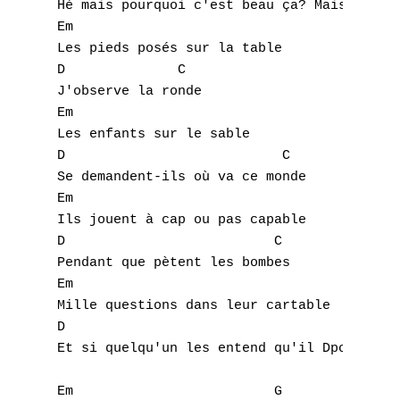
Hé mais pourquoi c'est beau ça? Mais pourqu
Em

Les pieds posés sur la table

D              C

J'observe la ronde

Em

Les enfants sur le sable

D                           C

Se demandent-ils où va ce monde

Em

Ils jouent à cap ou pas capable

D                          C

Pendant que pètent les bombes

Em

Mille questions dans leur cartable

D                                    C

Et si quelqu'un les entend qu'il Dponde

Em                         G
