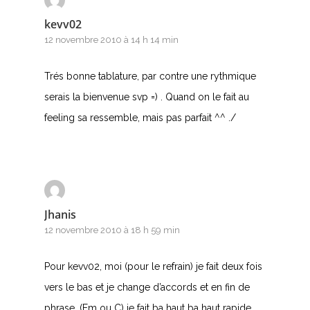
kevv02
12 novembre 2010 à 14 h 14 min
Trés bonne tablature, par contre une rythmique
serais la bienvenue svp =) . Quand on le fait au
feeling sa ressemble, mais pas parfait ^^ ./
Jhanis
12 novembre 2010 à 18 h 59 min
Pour kevv02, moi (pour le refrain) je fait deux fois
vers le bas et je change d’accords et en fin de
phrase, (Em ou C) je fait ba haut ba haut rapide …