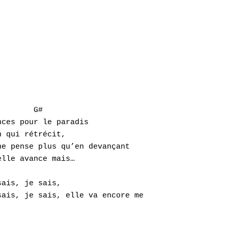
       G#

ces pour le paradis

 qui rétrécit,

e pense plus qu’en devançant

lle avance mais…

ais, je sais,

ais, je sais, elle va encore me
