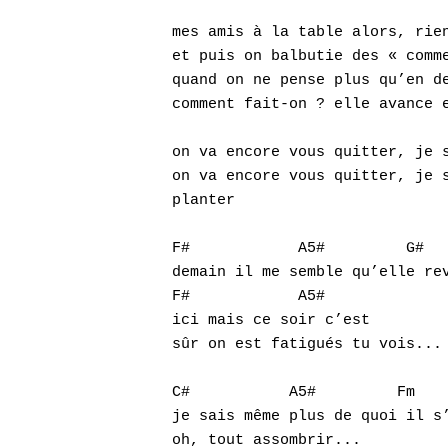
mes amis à la table alors, rien
et puis on balbutie des « comme
quand on ne pense plus qu’en de
comment fait-on ? elle avance e
on va encore vous quitter, je s
on va encore vous quitter, je s
planter

F#            A5#         G#

demain il me semble qu’elle rev
F#            A5#

ici mais ce soir c’est

sûr on est fatigués tu vois...

C#           A5#         Fm    
je sais même plus de quoi il s’