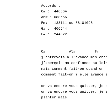
Accords :

C# :  446664

A5# : 688666

Fm:   133111 ou 88101098

G# :  466544

F# :  244322

C#           A5#         Fm    
j’entrevois à l’avance mes chan
j’aperçois ma confiance au loin
mais comment fait-on quand on n
comment fait-on ? elle avance e
on va encore vous quitter, je s
on va encore vous quitter, je s
planter mais
