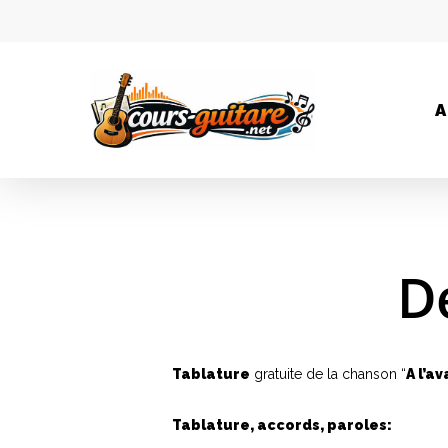
A
De
Tablature
gratuite de la chanson “
A l’a
Hit enter to search or ESC to close
Tablature, accords, paroles: