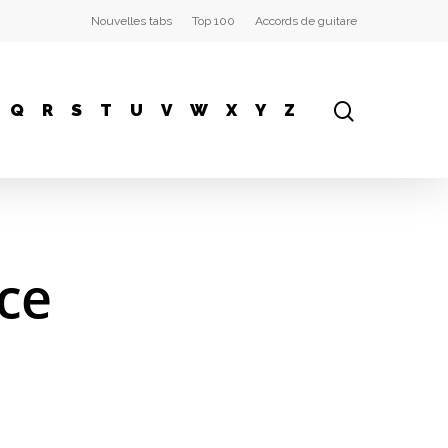
Nouvelles tabs
Top 100
Accords de guitare
Q
R
S
T
U
V
W
X
Y
Z
nce