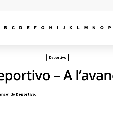
B
C
D
E
F
G
H
I
J
K
L
M
N
O
P
Deportivo
portivo – A l’ava
vance
” de
Deportivo
.