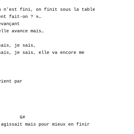
 n’est fini, on finit sous la table

nt fait-on ? »…

vançant

lle avance mais…

ais, je sais,

ais, je sais, elle va encore me

ient par

       G#

agissait mais pour mieux en finir
