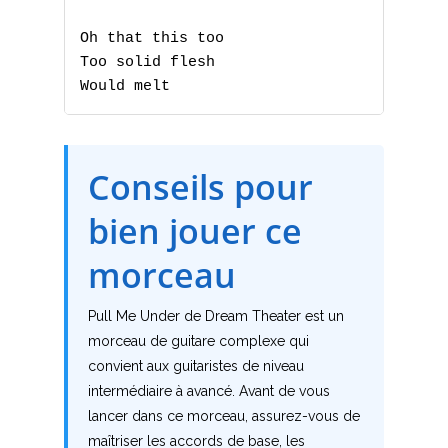
O
Oh that this too

Too solid flesh

P
Would melt
Q
R
Conseils pour
S
bien jouer ce
T
morceau
U
Pull Me Under de Dream Theater est un
morceau de guitare complexe qui
V
convient aux guitaristes de niveau
intermédiaire à avancé. Avant de vous
W
lancer dans ce morceau, assurez-vous de
X
maîtriser les accords de base, les