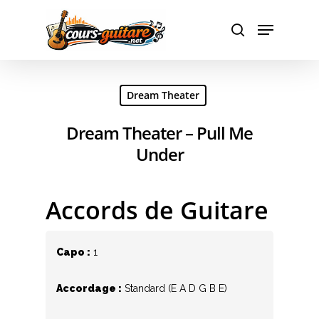
Hit enter to search or ESC to close
Dream Theater
Dream Theater – Pull Me
Under
Accords de Guitare
Capo :
1
Accordage :
Standard (E A D G B E)