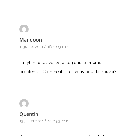
L
M
N
Manooon
O
11 juillet 2011 à 18 h 03 min
P
La rythmique svp! :S’ j’ai toujours le meme
probleme… Comment faites vous pour la trouver?
Q
R
S
Quentin
T
13 juillet 2011 à 14 h 53 min
U