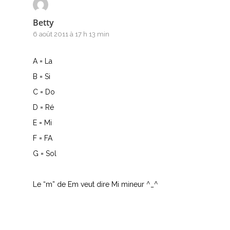
Betty
6 août 2011 à 17 h 13 min
A = La
B = Si
C = Do
D = Ré
E = Mi
F = FA
G = Sol
Le “m” de Em veut dire Mi mineur ^_^