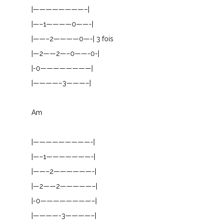
B
|————————–|
|—–1————0——-|
C
|——–2————0—-| 3 fois
D
|—2——2—–0——-0-|
|-0————————|
E
|————–3———–|
F
Am
G
H
|—————————-|
|—–1———————-|
I
|——–2——————-|
J
|—2——2—————–|
|-0————————–|
K
|————-3————–|