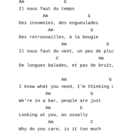
Am               G

Il nous faut du temps

         Am               G

Des insomnies, des engueulades

           Am              G

Des retrouvailles, à la bougie

                Am               G

Il nous faut du vent, un peu de pluie

              C               Am           
De longues balades, et pas de bruit, non pa
                Am                G

I know what you need, I'm thinking of us

          Am               G

We're in a bar, people are just

          Am           G

Looking at you, as usually

           Am              C

Why do you care, is it too much
