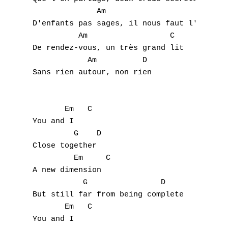
              Am                      G

D'enfants pas sages, il nous faut l'envie

          Am                  C

De rendez-vous, un très grand lit

            Am          D

Sans rien autour, non rien

       Em   C

You and I

         G    D

Close together

         Em     C

A new dimension

           G                D

But still far from being complete

       Em   C

You and I
