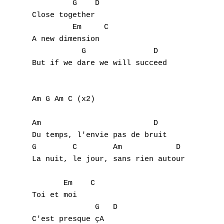
         G    D

Close together

         Em     C

A new dimension

           G               D

But if we dare we will succeed

Am G Am C (x2)

Am                         D

Du temps, l'envie pas de bruit

G        C        Am            D

La nuit, le jour, sans rien autour

       Em    C

Toi et moi

              G   D

C'est presque çA
