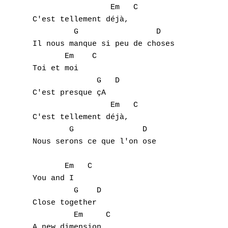
                 Em   C

C'est tellement déjà,

         G                 D

Il nous manque si peu de choses

       Em    C

Toi et moi

              G   D

C'est presque çA

                 Em   C

C'est tellement déjà,

        G               D

Nous serons ce que l'on ose

       Em   C

You and I

         G    D

Close together

         Em     C

A new dimension
