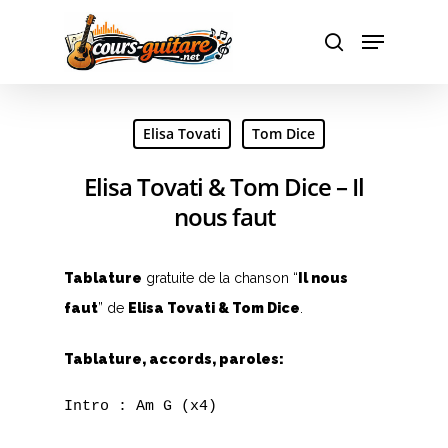
Hit enter to search or ESC to close
Elisa Tovati
Tom Dice
Elisa Tovati & Tom Dice – Il
nous faut
Tablature
gratuite de la chanson “
Il nous
faut
” de
Elisa Tovati & Tom Dice
.
Tablature, accords, paroles:
Intro : Am G (x4)
