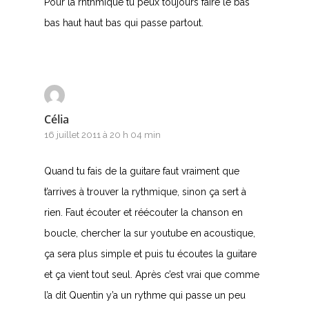
Pour la rhthmique tu peux toujours faire le bas
V
bas haut haut bas qui passe partout.
W
X
Y
Célia
16 juillet 2011 à 20 h 04 min
Z
Quand tu fais de la guitare faut vraiment que
Nouvelles tabs
t’arrives à trouver la rythmique, sinon ça sert à
Top 100
rien. Faut écouter et réécouter la chanson en
Accords de guitare
boucle, chercher la sur youtube en acoustique,
ça sera plus simple et puis tu écoutes la guitare
et ça vient tout seul. Après c’est vrai que comme
l’a dit Quentin y’a un rythme qui passe un peu