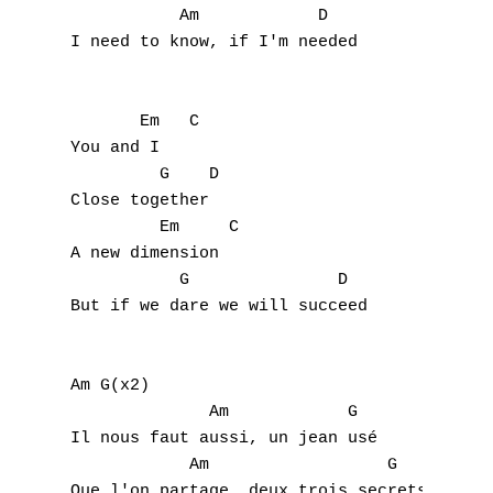
           Am            D

I need to know, if I'm needed

       Em   C

You and I

         G    D

Close together

         Em     C

A new dimension

           G               D

But if we dare we will succeed

Am G(x2)

              Am            G

Il nous faut aussi, un jean usé

            Am                  G

Que l'on partage, deux trois secrets
