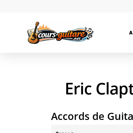
A
Eric Cla
Accords de Guit
Hit enter to search or ESC to close