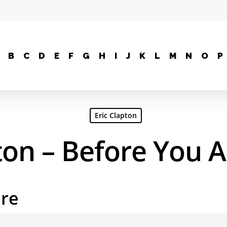
B
C
D
E
F
G
H
I
J
K
L
M
N
O
P
Eric Clapton
pton – Before You 
are