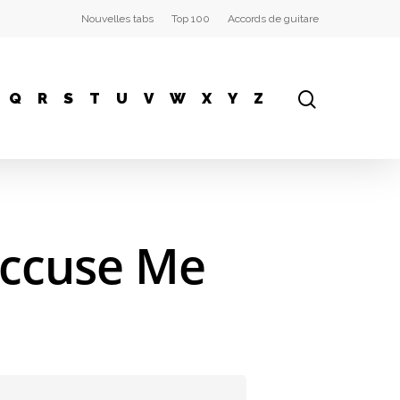
Nouvelles tabs
Top 100
Accords de guitare
Q
R
S
T
U
V
W
X
Y
Z
Accuse Me