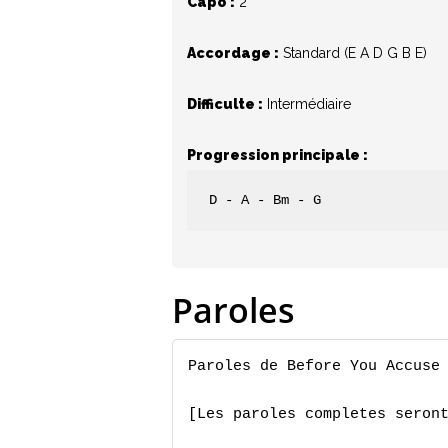
Capo :
2
Accordage :
Standard (E A D G B E)
Difficulte :
Intermédiaire
Progression principale :
D - A - Bm - G
Paroles
Paroles de Before You Accuse 
[Les paroles completes seront