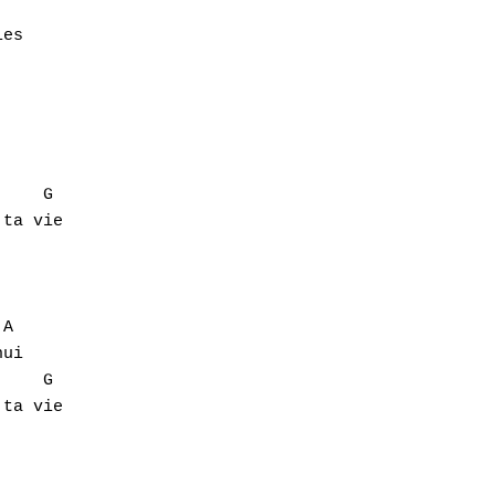
es

    G

ta vie

A

ui

    G

ta vie 
