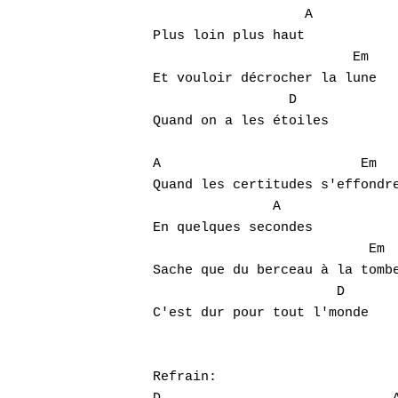
                   A

Plus loin plus haut

                         Em

Et vouloir décrocher la lune

                 D

Quand on a les étoiles

A                         Em

Quand les certitudes s'effondre
               A

En quelques secondes

                           Em

Sache que du berceau à la tombe
                       D

C'est dur pour tout l'monde

Refrain:
