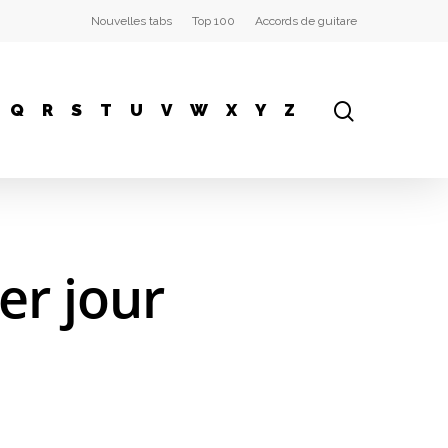
Nouvelles tabs
Top 100
Accords de guitare
Q
R
S
T
U
V
W
X
Y
Z
er jour