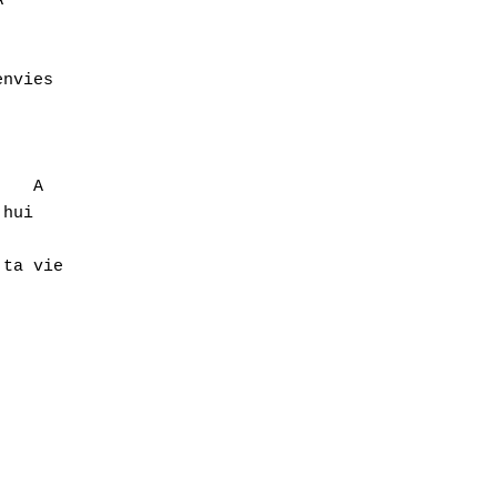


nvies

   A

hui

   

ta vie
