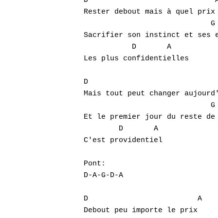
D                             A
Rester debout mais à quel prix

                             G

Sacrifier son instinct et ses e
           D       A

Les plus confidentielles

D                              
Mais tout peut changer aujourd'
                             G 
Et le premier jour du reste de 
        D       A

C'est providentiel

Pont:

D-A-G-D-A

D                         A

Debout peu importe le prix
