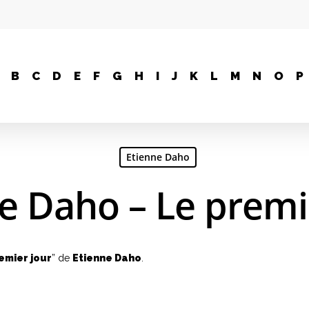
B
C
D
E
F
G
H
I
J
K
L
M
N
O
P
Etienne Daho
e Daho – Le premi
emier jour
” de
Etienne Daho
.