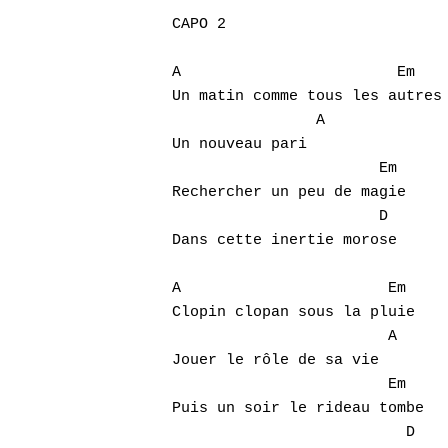
CAPO 2

A                        Em

Un matin comme tous les autres

                A

Un nouveau pari

                       Em

Rechercher un peu de magie

                       D

Dans cette inertie morose

Hit enter to search or ESC to close
A                       Em

Clopin clopan sous la pluie

                        A

Jouer le rôle de sa vie

                        Em

Puis un soir le rideau tombe

                          D
