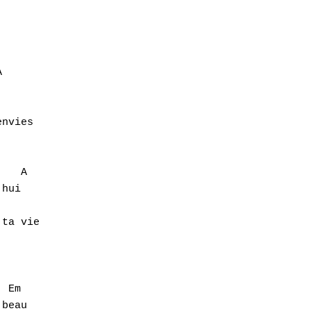


nvies

   A

hui

   

ta vie

 Em

beau
