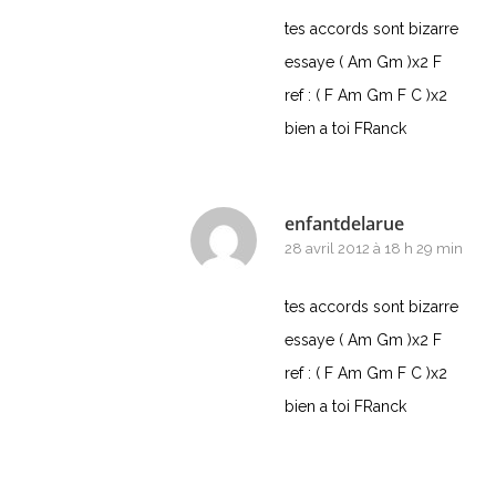
tes accords sont bizarre
essaye ( Am Gm )x2 F
ref : ( F Am Gm F C )x2
bien a toi FRanck
enfantdelarue
28 avril 2012 à 18 h 29 min
tes accords sont bizarre
essaye ( Am Gm )x2 F
ref : ( F Am Gm F C )x2
bien a toi FRanck