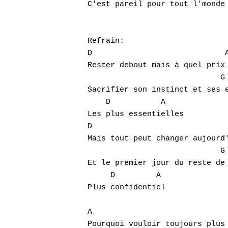
C'est pareil pour tout l'monde

Refrain:

D                             A
Rester debout mais à quel prix

                             G

Sacrifier son instinct et ses e
    D           A

Les plus essentielles

D                              
Mais tout peut changer aujourd'
                             G 
Et le premier jour du reste de 
     D         A

Plus confidentiel

A                              
Pourquoi vouloir toujours plus 