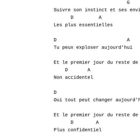
                          G

Suivre son instinct et ses envi
      D         A

Les plus essentielles

D                         A

Tu peux exploser aujourd'hui

                               
Et le premier jour du reste de 
    D       A

Non accidentel

D                              
Oui tout peut changer aujourd'h
                               
Et le premier jour du reste de 
      D        A
