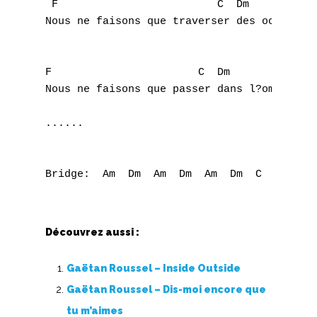
 F                         C  Dm           
H
Nous ne faisons que traverser des océans de
I
F                       C  Dm              
J
Nous ne faisons que passer dans l?ombre sou
K
......

L
M
N
Découvrez aussi :
O
Gaëtan Roussel – Inside Outside
P
Gaëtan Roussel – Dis-moi encore que
Q
tu m’aimes