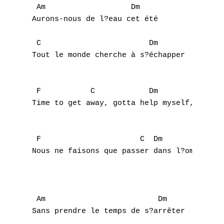
 Am                   Dm

Aurons-nous de l?eau cet été 

 C                        Dm

Tout le monde cherche à s?échapper 

 F           C            Dm               
Time to get away, gotta help myself, Soon (
 F                      C  Dm              
Nous ne faisons que passer dans l?ombre, so
 Am                         Dm

Sans prendre le temps de s?arrêter 
