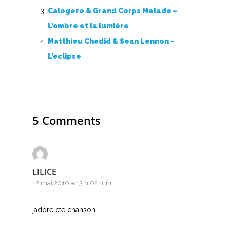
Calogero & Grand Corps Malade –
R
L’ombre et la lumière
S
Matthieu Chedid & Sean Lennon –
L’eclipse
T
U
V
5 Comments
W
X
LILICE
Y
12 mai 2010 à 13 h 02 min
Z
jadore cte chanson