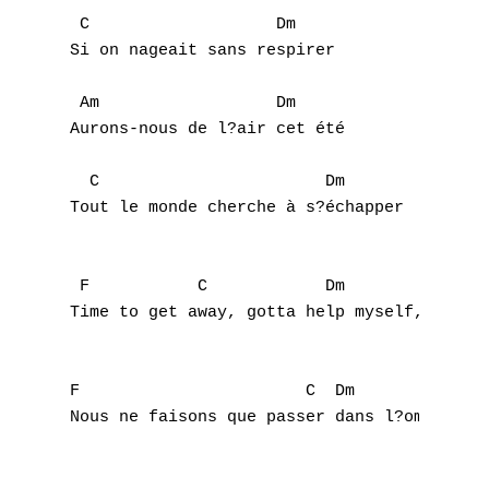
 C                   Dm

Si on nageait sans respirer 

 Am                  Dm

Aurons-nous de l?air cet été 

A
  C                       Dm

Tout le monde cherche à s?échapper 

B
C
 F           C            Dm               
Time to get away, gotta help myself, Soon (
D
E
F                       C  Dm              
Nous ne faisons que passer dans l?ombre et 
F
G