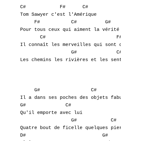
C#            F#      C#

G
Tom Sawyer c'est l'Amérique

H
     F#           C#          G#

Pour tous ceux qui aiment la vérité

I
       C#                         F#       
Il connaît les merveilles qui sont dans la 
J
                  G#              C#

Les chemins les rivières et les sentiers

K
L
     G#                  C# 

M
Il a dans ses poches des objets fabuleux

G#              C#

N
Qu'il emporte avec lui

                  G#            C#

O
Quatre bout de ficelle quelques pierres et 
P
D#                           G#
