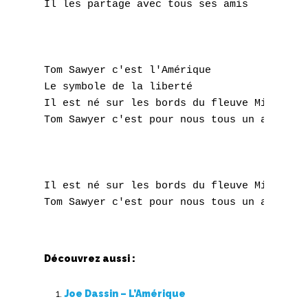
Il les partage avec tous ses amis

Q
R
Tom Sawyer c'est l'Amérique

S
Le symbole de la liberté

Il est né sur les bords du fleuve Mississip
T
Tom Sawyer c'est pour nous tous un ami

U
V
Il est né sur les bords du fleuve Mississip
W
X
Découvrez aussi :
Y
Joe Dassin – L’Amérique
Z