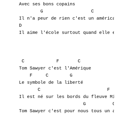
Avec ses bons copains

        G                  C

Il n'a peur de rien c'est un américain

D                                     G

Il aime l'école surtout quand elle est loin
A
 C            F       C

Tom Sawyer c'est l'Amérique

B
    F     C        G

Le symbole de la liberté

C
       C                         F      C

Il est né sur les bords du fleuve Mississip
D
                        G          C

Tom Sawyer c'est pour nous tous un ami

E
F