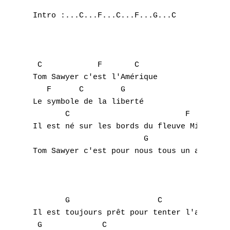
Intro :...C...F...C...F...G...C

 C            F       C

Tom Sawyer c'est l'Amérique

   F      C        G

Le symbole de la liberté

       C                         F      C

Il est né sur les bords du fleuve Mississip
                        G           C

Tom Sawyer c'est pour nous tous un ami

       G                   C

Il est toujours prêt pour tenter l'aventure
 G             C
