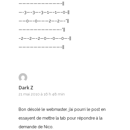
———————————–||
—-3—–3—–3—1—–1—–0–||
——0—–0———2—–2—–*||
———————————-*||
–2—–2—–2—0—–0—–0—-||
———————————–||
Dark Z
21 mai 2010 à 16 h 48 min
Bon désolé le webmaster, j’ai pourri le post en
essayent de mettre la tab pour répondre à la
demande de Nico.