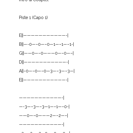
V
W
Piste 1 (Capo 1)
X
E||———————————-|
Y
B||—-0—–0—–0—1—–1—–1-|
G||——0—–0———0—–0—–|
Z
D||———————————-|
A||–0—–0—–0—3—–3—–3—|
Nouvelles tabs
E||———————————-|
Top 100
Accords de guitare
———————————-|
—-3—–3—–3—1—–1—–0-|
——0—–0———2—–2—–|
———————————-|