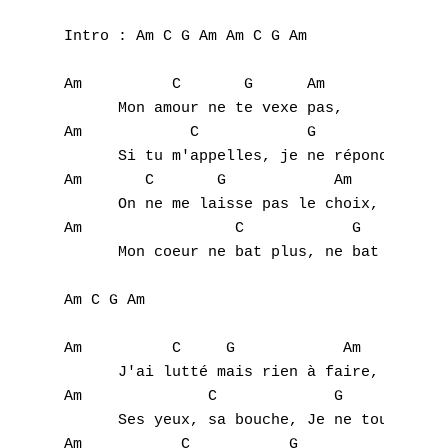
Intro : Am C G Am Am C G Am

Am          C       G      Am	 

      Mon amour ne te vexe pas,     

Am	      C		   G		  Am

      Si tu m'appelles, je ne répondrais pa
Am	 C	 G	      Am

      On ne me laisse pas le choix, 

Am                 C	        G	       Am

      Mon coeur ne bat plus, ne bat plus po
Am C G Am

Am	    C	  G	       Am

      J'ai lutté mais rien à faire, 

Am              C             G            
      Ses yeux, sa bouche, Je ne touchais p
Am           C           G          Am
