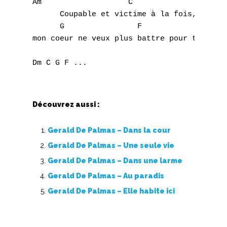
B
Am		     C

      Coupable et victime à la fois, 

C
      G		       F

mon coeur ne veux plus battre pour toi

D
E
F
Découvrez aussi :
G
Gerald De Palmas – Dans la cour
H
Gerald De Palmas – Une seule vie
I
Gerald De Palmas – Dans une larme
Gerald De Palmas – Au paradis
J
Gerald De Palmas – Elle habite ici
K