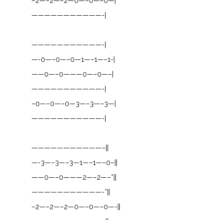
–2—–2—–2—0—–0—–0—|
———————————-|
———————————-|
—-0—–0—–0—1—–1—–1-|
——0—–0———0—–0—–|
———————————-|
–0—–0—–0—3—–3—–3—|
———————————-|
———————————–||
—-3—–3—–3—1—–1—–0–||
——0—–0———2—–2—–*||
———————————-*||
–2—–2—–2—0—–0—–0—-||