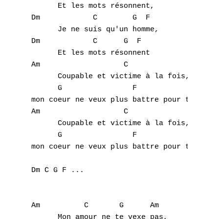
      Et les mots résonnent,

Dm            C        G  F

      Je ne suis qu'un homme, 

Dm            C      G  F

      Et les mots résonnent 

Am		     C

      Coupable et victime à la fois, 

      G		       F

mon coeur ne veux plus battre pour toi 

Am		     C

      Coupable et victime à la fois, 

      G		       F

mon coeur ne veux plus battre pour toi

Dm C G F ...

Am          C       G      Am	 

      Mon amour ne te vexe pas,     
