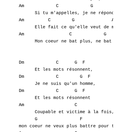
Am	      C		   G		  Am

      Si tu m'appelles, je ne répondrais pa
Am	   C        G              Am

      Elle fait ce qu'elle veut de moi,

Am                 C	        G	       F

      Mon coeur ne bat plus, ne bat plus po
Dm	      C	     G  F

      Et les mots résonnent,

Dm            C        G  F

      Je ne suis qu'un homme, 

Dm            C      G  F

      Et les mots résonnent 

Am		     C

      Coupable et victime à la fois, 

A
      G		       F

mon coeur ne veux plus battre pour toi 
