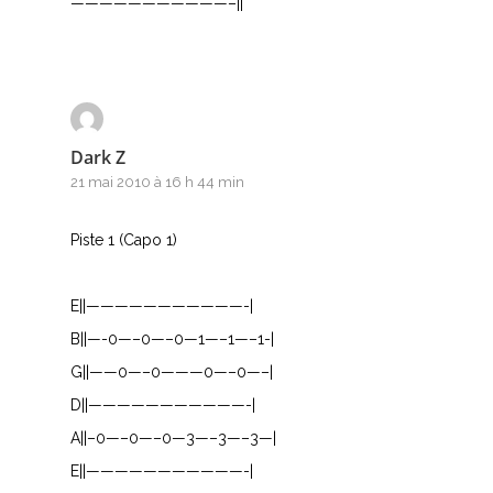
———————————–||
Dark Z
21 mai 2010 à 16 h 44 min
Piste 1 (Capo 1)
E||———————————-|
B||—-0—–0—–0—1—–1—–1-|
G||——0—–0———0—–0—–|
D||———————————-|
A||–0—–0—–0—3—–3—–3—|
E||———————————-|