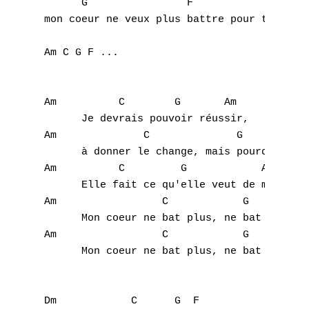
      G		       F

mon coeur ne veux plus battre pour toi

Am C G F ...

Am          C        G       Am

      Je devrais pouvoir réussir,

Am		C	       G             Am

      à donner le change, mais pourquoi te 
Am	    C	      G            Am

      Elle fait ce qu'elle veut de moi,

Am                 C		G	       Am

      Mon coeur ne bat plus, ne bat plus po
Am                 C		G		F

      Mon coeur ne bat plus, ne bat plus po
Dm	      C	     G  F
