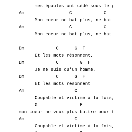
      mes épaules ont cédé sous le poids,

Am                 C		G	       Am

      Mon coeur ne bat plus, ne bat plus po
Am                 C		G		F

      Mon coeur ne bat plus, ne bat plus po
Dm	      C	     G  F

      Et les mots résonnent,

Dm            C        G  F

      Je ne suis qu'un homme, 

Dm            C      G  F

      Et les mots résonnent 

Am		     C

      Coupable et victime à la fois, 

      G		       F

mon coeur ne veux plus battre pour toi 

Am		     C

      Coupable et victime à la fois, 
