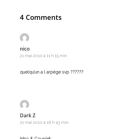
L
M
4 Comments
N
O
nico
P
21 mai 2010 à 11 h 15 min
Q
quelqu’un a l arpège svp ??????
R
S
T
Dark Z
21 mai 2010 à 16 h 43 min
U
Intro & Couplet