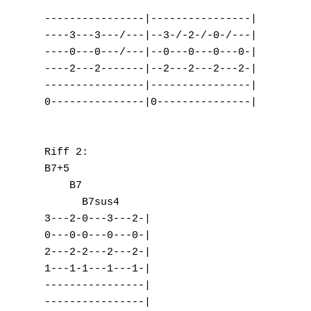
----------------|----------------|

----3---3---/---|--3-/-2-/-0-/---|

----0---0---/---|--0---0---0---0-|

----2---2-------|--2---2---2---2-|

----------------|----------------|

0---------------|0---------------|

Riff 2:

B7+5

    B7

      B7sus4

3---2-0---3---2-|

0---0-0---0---0-|

2---2-2---2---2-|

1---1-1---1---1-|

----------------|

----------------|
