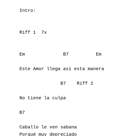
Intro:

Riff 1  7x

Em              B7          Em

Este Amor llega asi esta manera

               B7    Riff 2

No tiene la culpa

B7

Caballo le ven sabana

Porqué muy depreciado
