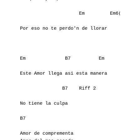
                     Em         Em6(add9)  
Por eso no te perdo'n de llorar

Em              B7          Em

Este Amor llega asi esta manera

A
               B7    Riff 2

B
No tiene la culpa

C
B7

D
Amor de comprementa
