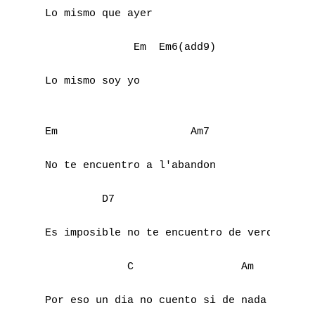
Y
Lo mismo que ayer

Z
              Em  Em6(add9)

Lo mismo soy yo

Nouvelles tabs
Top 100
Em                     Am7

Accords de guitare
No te encuentro a l'abandon

         D7                           Gmaj7
Es imposible no te encuentro de verdad

             C                 Am

Por eso un dia no cuento si de nada
