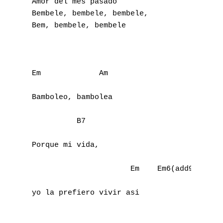
Amor del mes pasado

E
Bembele, bembele, bembele,

Bem, bembele, bembele

F
G
H
Em             Am

I
Bamboleo, bambolea

J
          B7

K
Porque mi vida,

L
                      Em    Em6(add9)

M
yo la prefiero vivir asi

N