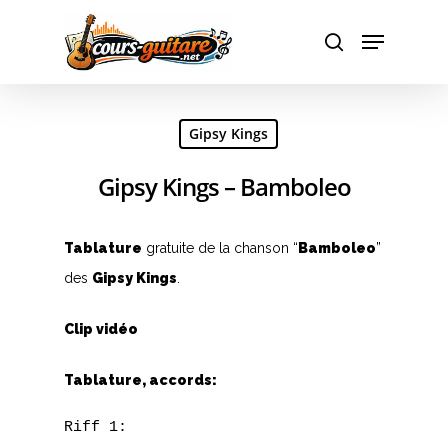
Hit enter to search or ESC to close
Gipsy Kings
Gipsy Kings – Bamboleo
Tablature
gratuite de la chanson “
Bamboleo
”
des
Gipsy Kings
.
Clip vidéo
Tablature, accords:
Riff 1:
