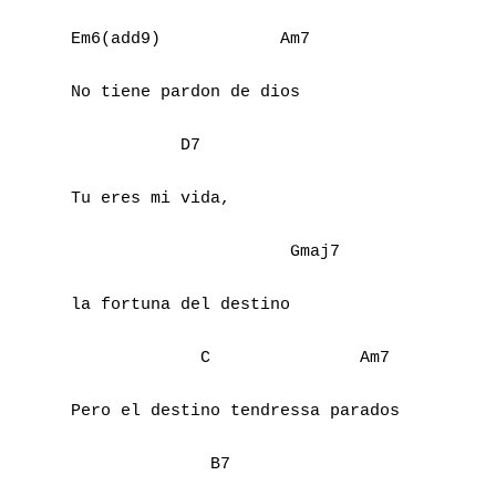
O
Em6(add9)            Am7

P
No tiene pardon de dios

Q
           D7

R
Tu eres mi vida,

S
                      Gmaj7

T
la fortuna del destino

U
             C               Am7

V
Pero el destino tendressa parados

W
X
              B7
