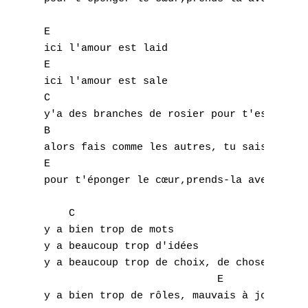
E

ici l'amour est laid

E

ici l'amour est sale

C

y'a des branches de rosier pour t'essuyer l
B

alors fais comme les autres, tu sais, à Ams
E

pour t'éponger le cœur,prends-la avec du ch
    C

y a bien trop de mots

y a beaucoup trop d'idées

y a beaucoup trop de choix, de choses à acc
                            E

y a bien trop de rôles, mauvais à jouer
