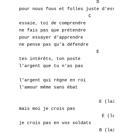
                             D

pour nous fous et folles juste d'essayer

A
                          C

essaie, toi de comprendre

B
ne fais pas que prétendre

pour essayer d'apprendre

C
ne pense pas qu'à défendre

                             E

D
tes intérêts, ton poste

l'argent que tu n'as pas

E
                                     B

l'argent qui règne en roi

F
l'amour même sans ébat

G
                              E (laisser so
H
mais moi je crois pas

                               E (laisser s
I
je crois pas en vos soldats

                              B (laisser so