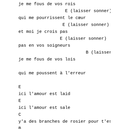
J
je me fous de vos rois

                  E (laisser sonner)

K
qui me pourrissent le cœur

                 E (laisser sonner)

L
et moi je crois pas

                E (laisser sonner)

M
pas en vos soigneurs

                          B (laisser sonner
N
je me fous de vos lois

O
                                       E (s
qui me poussent à l'erreur

P
E

Q
ici l'amour est laid

E

R
ici l'amour est sale

C

S
y'a des branches de rosier pour t'essuyer l
B
