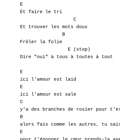
E

Et faire le tri

                   C

Et trouver les mots doux

               B

Frôler la folie

                 E (stop)

Dire "oui" à tous à toutes à tout

E

ici l'amour est laid

E

ici l'amour est sale

C

y'a des branches de rosier pour t'essuyer l
B

alors fais comme les autres, tu sais, à Ams
E

pour t'éponger le cœur,prends-la avec du ch