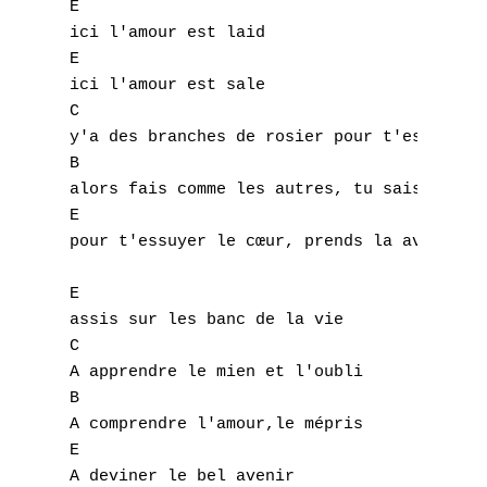
E

ici l'amour est laid

E

ici l'amour est sale

C

y'a des branches de rosier pour t'essuyer l
B

alors fais comme les autres, tu sais, à Ams
E

pour t'essuyer le cœur, prends la avec du c
E

assis sur les banc de la vie

C

A apprendre le mien et l'oubli

B

A comprendre l'amour,le mépris

E

A deviner le bel avenir
