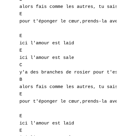
T
alors fais comme les autres, tu sais, à Ams
E

U
pour t'éponger le cœur,prends-la avec du ch
V
E

W
ici l'amour est laid

E

X
ici l'amour est sale

C

Y
y'a des branches de rosier pour t'essuyer l
B

Z
alors fais comme les autres, tu sais, à Ams
E

pour t'éponger le cœur,prends-la avec du ch
Nouvelles tabs
Top 100
E

ici l'amour est laid

Accords de guitare
E
