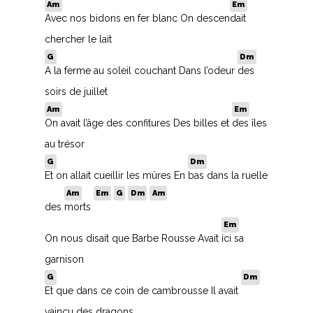
Am
Em
Avec nos bidons en fer blanc On descen
dait
chercher le lait
G
Dm
A la ferme au soleil couchant Dans l’odeur
des
soirs de juillet
Am
Em
On avait l’âge des confitures Des billes et
des îles
au trésor
G
Dm
Et on allait cueillir les mûres En
bas dans la ruelle
Am
Em
G
Dm
Am
des
morts
Em
On nous disait que Barbe Rousse Avait
ici sa
garnison
G
Dm
A
Et que dans ce coin de cambrousse Il avait
vaincu des dragons