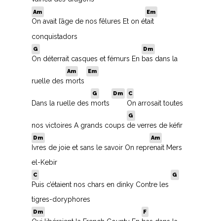
B
Am
Em
On avait l’âge de nos fêlures Et on é
tait
C
conquistadors
G
Dm
D
On déterrait casques et fémurs En
bas dans la
Am
Em
E
ruelle des
morts
G
Dm
C
F
Dans la ruelle des
morts
On arrosait toutes
G
G
nos victoires A grands coups
de verres de kéfir
Dm
Am
H
Ivres de joie et sans le savoir On repr
enait Mers
I
el-Kebir
C
G
J
Puis c’étaient nos chars en dinky Contre les
tigres-doryphores
K
Dm
F