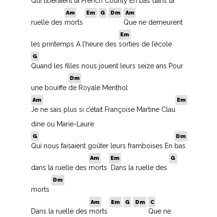
Qui libéraient la French County En
bas dans la
L
Am
Em
G
Dm
Am
ruelle des
morts
Que ne demeurent
M
Em
les printemps A l’heure des
sorties de l’école
N
G
Quand les filles nous jouent leurs seize ans Pour
O
Dm
une bouiffe
de Royale Menthol
P
Am
Em
Je ne sais plus si c’était Françoise Martine Clau
Q
dine ou Marie-Laure
G
Dm
R
Qui nous faisaient goûter leurs framboises En
bas
Am
Em
G
S
dans la ruelle des
morts
Dans la ruelle des
Dm
T
morts
Am
Em
G
Dm
C
U
Dans la ruelle des
morts
Que ne