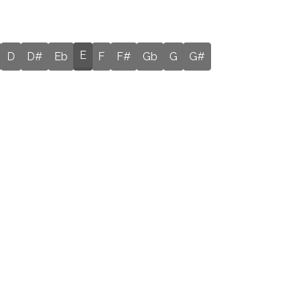
E
D
D#
Eb
F
F#
Gb
G
G#