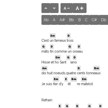
Ab
A
A#
Bb
B
C
C#
Db
Em
D
C’est
un fameux
trois
G
D
G
D
Hit enter to search or ESC to close
mâts
fin comme
un ois
eau
Em
G
D
Hisse et
ho Sant
ia
no
Am
D
Bm
dix huit noeuds,quatre
cents tonn
eaux
Em
E
Bm
Em
Je suis
fier d’y
êt
re
matelot
Refrain:
E
G
D
G
D