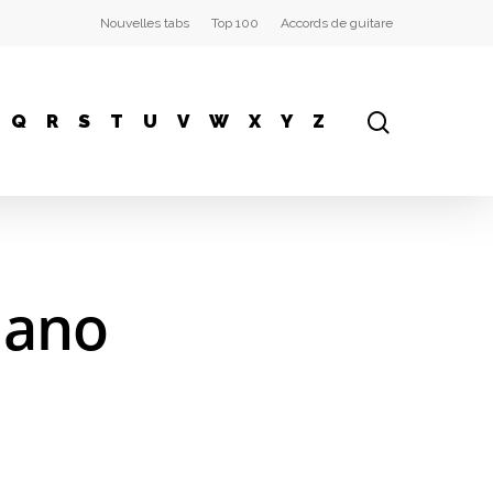
Nouvelles tabs
Top 100
Accords de guitare
Q
R
S
T
U
V
W
X
Y
Z
iano