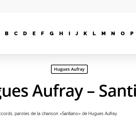
B
C
D
E
F
G
H
I
J
K
L
M
N
O
P
Hugues Aufray
ues Aufray – Sant
, accords, paroles de la chanson «Santiano» de Hugues Aufray.