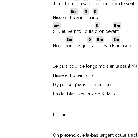
Tiens bon
la
vague
et tiens
bon le
vent
Em
G
D
Hisse et
ho San
tia
no
Am
D
Bm
Si Dieu veut toujours
droit dev
ant
Em
D
Bm
Em
Nous i
rons jusqu'
à
San
Francisco
Je pars pour de longs mois en laissant Ma
Hisse et ho Santiano
D’y penser j’avais le coeur gros
En doublant les feux de St-Malo
Refrain
On prétend que là-bas l’argent coule à flot