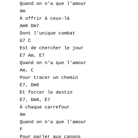
Quand on n'a que l'amour 

K
Am 

À offrir à ceux-là 

L
Am6 Dm7 

Dont l'unique combat 

M
G7 C 

Est de chercher le jour 

N
E7 Am, E7 

O
Quand on n'a que l'amour 

Am, C 

P
Pour tracer un chemin 

E7, Dm6 

Q
Et forcer le destin 

E7, Dm6, E7 

R
À chaque carrefour 

Am 

S
Quand on n'a que l'amour 

F 

T
Pour parler aux canons 
