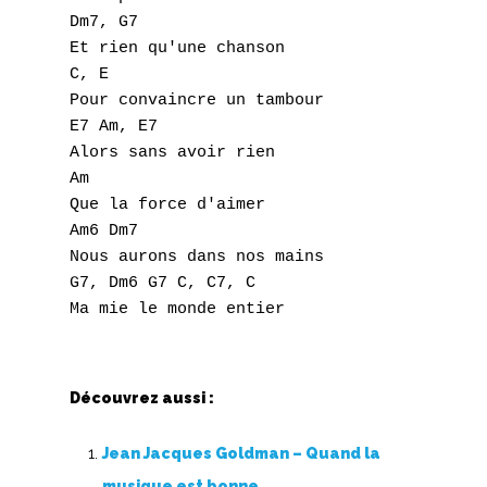
Dm7, G7 

U
Et rien qu'une chanson 

C, E 

V
Pour convaincre un tambour 

W
E7 Am, E7 

Alors sans avoir rien 

X
Am 

Que la force d'aimer 

Y
Am6 Dm7 

Nous aurons dans nos mains 

Z
G7, Dm6 G7 C, C7, C 

Nouvelles tabs
Top 100
Découvrez aussi :
Accords de guitare
Jean Jacques Goldman – Quand la
musique est bonne