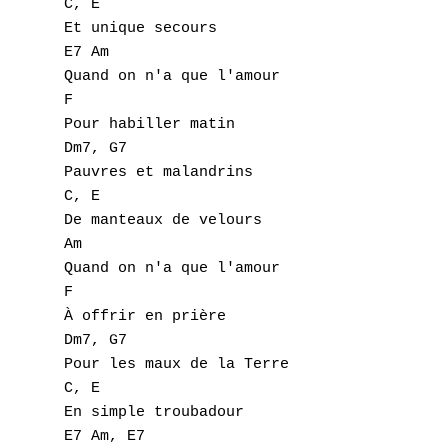
C, E 

A
Et unique secours 

E7 Am 

B
Quand on n'a que l'amour 

F 

C
Pour habiller matin 

Dm7, G7 

D
Pauvres et malandrins 

C, E 

E
De manteaux de velours 

Am 

F
Quand on n'a que l'amour 

G
F 

À offrir en prière 

H
Dm7, G7 

Pour les maux de la Terre 

I
C, E 

En simple troubadour 

J
E7 Am, E7 
