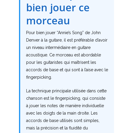
bien jouer ce
L
morceau
M
Pour bien jouer “Annie’s Song” de John
N
Denver à la guitare, il est préférable d’avoir
un niveau intermédiaire en guitare
O
acoustique. Ce morceau est abordable
pour les guitaristes qui maîtrisent les
P
accords de base et qui sont à l’aise avec le
Q
fingerpicking.
R
La technique principale utilisée dans cette
chanson est le fingerpicking, qui consiste
S
à jouer les notes de manière individuelle
avec les doigts de la main droite. Les
T
accords de base utilisés sont simples,
mais la précision et la fluidité du
U