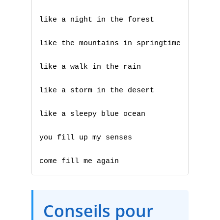
B
like a night in the forest

C
like the mountains in springtime

D
like a walk in the rain

E
like a storm in the desert

F
like a sleepy blue ocean

G
you fill up my senses

H
come fill me again
I
J
Conseils pour
K