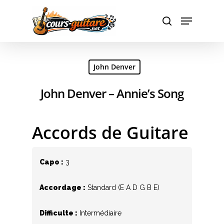
Hit enter to search or ESC to close
John Denver
John Denver – Annie’s Song
Accords de Guitare
Capo :
3
Accordage :
Standard (E A D G B E)
Difficulte :
Intermédiaire