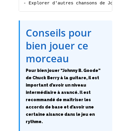
- Explorer d'autres chansons de Johnny B
Conseils pour
bien jouer ce
A
morceau
B
C
Pour bien jouer “Johnny B. Goode”
de Chuck Berry à la guitare, il est
D
important d’avoir un niveau
intermédiaire à avancé. Il est
E
recommandé de maîtriser les
accords de base et d’avoir une
F
certaine aisance dans le jeu en
rythme.
G