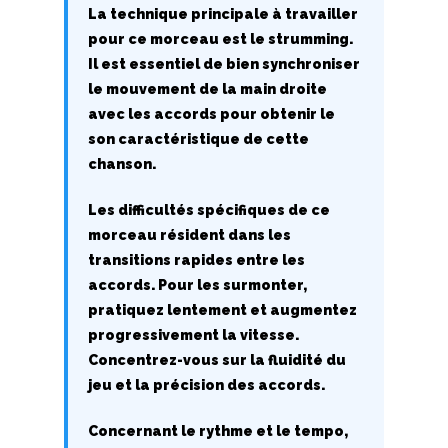
La technique principale à travailler
H
pour ce morceau est le strumming.
I
Il est essentiel de bien synchroniser
le mouvement de la main droite
J
avec les accords pour obtenir le
son caractéristique de cette
K
chanson.
L
Les difficultés spécifiques de ce
morceau résident dans les
M
transitions rapides entre les
accords. Pour les surmonter,
N
pratiquez lentement et augmentez
O
progressivement la vitesse.
Concentrez-vous sur la fluidité du
P
jeu et la précision des accords.
Q
Concernant le rythme et le tempo,