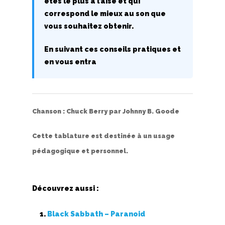
êtes le plus à l’aise et qui
correspond le mieux au son que
Top 100
vous souhaitez obtenir.
Accords de guitare
En suivant ces conseils pratiques et
en vous entra
Chanson :
Chuck Berry
par
Johnny B. Goode
Cette tablature est destinée à un usage
pédagogique et personnel.
Découvrez aussi :
Black Sabbath – Paranoid