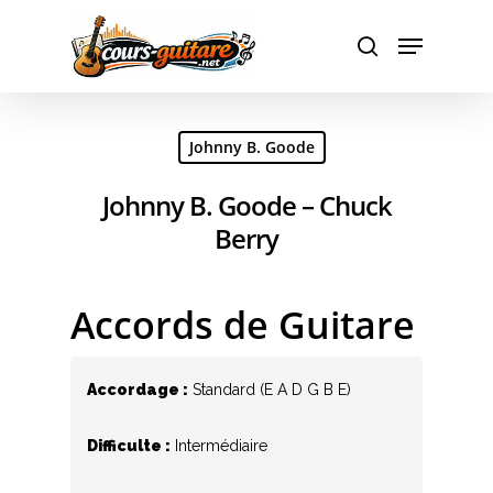
Hit enter to search or ESC to close
Johnny B. Goode
Johnny B. Goode – Chuck
Berry
Accords de Guitare
Accordage :
Standard (E A D G B E)
Difficulte :
Intermédiaire