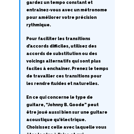
gardez un tempo constant et
R
entraînez-vous avec un métronome
pour améliorer votre précision
S
rythmique.
T
Pour faciliter les transitions
d’accords difficiles, utilisez des
U
accords de substitution ou des
V
voicings alternatifs qui sont plus
faciles à enchaîner. Prenez le temps
W
de travailler ces transitions pour
les rendre fluides et naturelles.
X
En ce qui concerne le type de
Y
guitare, “Johnny B. Goode” peut
être joué aussi bien sur une guitare
Z
acoustique qu’électrique.
Choisissez celle avec laquelle vous
Nouvelles tabs