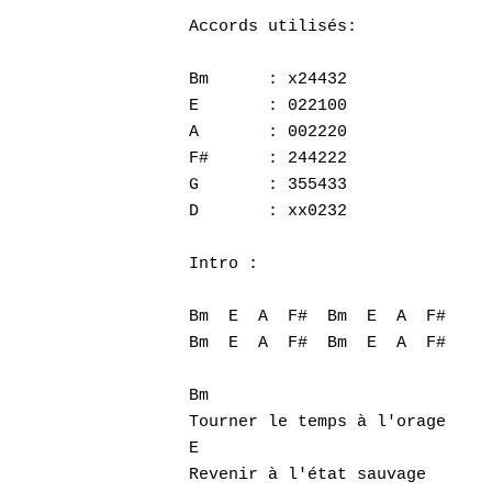
Accords utilisés:

Bm	: x24432	

E	: 022100	

A	: 002220

F#	: 244222	

G	: 355433

D	: xx0232

Hit enter to search or ESC to close
Intro : 

Bm  E  A  F#  Bm  E  A  F#  

Bm  E  A  F#  Bm  E  A  F#

Bm

Tourner le temps à l'orage

E

Revenir à l'état sauvage
