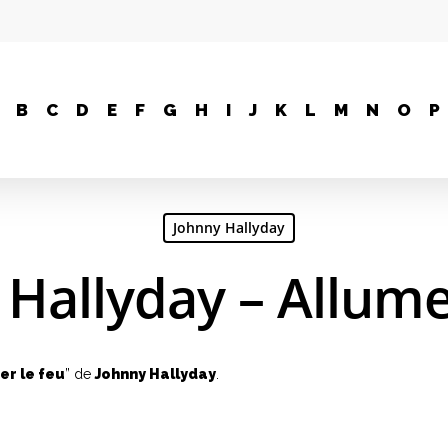
B
C
D
E
F
G
H
I
J
K
L
M
N
O
P
Johnny Hallyday
Hallyday – Allume
er le feu
” de
Johnny Hallyday
.