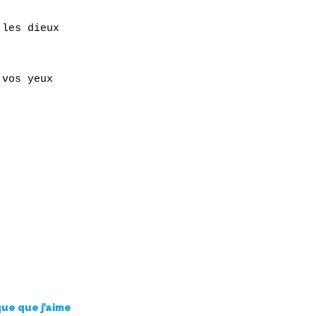
les dieux

vos yeux

que que j’aime