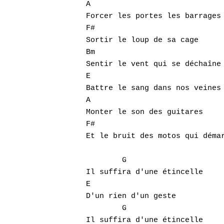
A

Forcer les portes les barrages

F#

Sortir le loup de sa cage

Bm

Sentir le vent qui se déchaîne

E

Battre le sang dans nos veines

A

Monter le son des guitares

F#

Et le bruit des motos qui démar
        G

Il suffira d'une étincelle

E

D'un rien d'un geste

        G

Il suffira d'une étincelle
