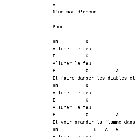
A

D'un mot d'amour

Pour

Bm	    D

Allumer le feu

E	    G

Allumer le feu

E	    G	       A            A

Et faire danser les diables et 
Bm          D

Allumer le feu

E           G

Allumer le feu

E           G          A       
Et voir grandir la flamme dans 
Bm             E   A   G
