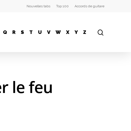
Nouvelles tabs
Top 100
Accords de guitare
Q
R
S
T
U
V
W
X
Y
Z
r le feu