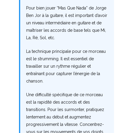
G
Pour bien jouer “Mas Que Nada” de Jorge
Ben Jor à la guitare, il est important d’avoir
H
un niveau intermédiaire en guitare et de
maîtriser les accords de base tels que Mi,
I
La, Ré, Sol, etc.
J
La technique principale pour ce morceau
K
est le strumming. Il est essentiel de
travailler sur un rythme régulier et
L
entraînant pour capturer l’énergie de la
chanson.
M
Une difficulté spécifique de ce morceau
N
est la rapidité des accords et des
transitions. Pour les surmonter, pratiquez
O
lentement au début et augmentez
progressivement la vitesse. Concentrez-
P
vous sur les mouvements de vos doigts