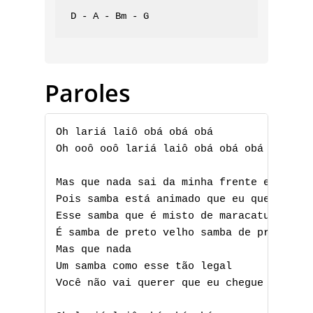
D - A - Bm - G
Paroles
Oh lariá laiô obá obá obá

Oh ooô ooô lariá laiô obá obá obá

Mas que nada sai da minha frente eu quero
Pois samba está animado que eu quero é sa
Esse samba que é misto de maracatu

É samba de preto velho samba de preto tu

Mas que nada

Um samba como esse tão legal

Você não vai querer que eu chegue no fina