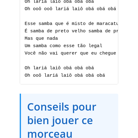
Oh lariá laiô obá obá obá

Oh ooô ooô lariá laiô obá obá obá

Esse samba que é misto de maracatu

É samba de preto velho samba de preto tu

Mas que nada

Um samba como esse tão legal

Você não vai querer que eu chegue no fina
A
Oh lariá laiô obá obá obá

B
Oh ooô lariá laiô obá obá obá
C
D
Conseils pour
E
bien jouer ce
F
morceau