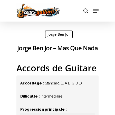
Hit enter to search or ESC to close
Jorge Ben Jor
Jorge Ben Jor – Mas Que Nada
Accords de Guitare
Accordage :
Standard (E A D G B E)
Difficulte :
Intermédiaire
Progression principale :