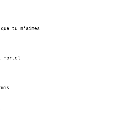
que tu m'aimes

 mortel

mis

 
