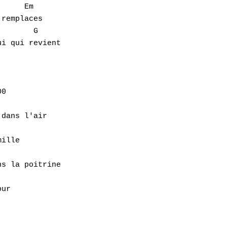
remplaces

i qui revient 

0 

dans l'air 

ille 

s la poitrine 

ur
