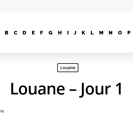
B
C
D
E
F
G
H
I
J
K
L
M
N
O
P
Louane
Louane – Jour 1
ne.