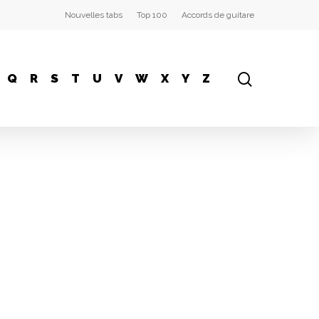
Nouvelles tabs
Top 100
Accords de guitare
Q
R
S
T
U
V
W
X
Y
Z