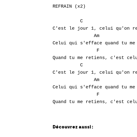
REFRAIN (x2)

	  C		        G

C'est le jour 1, celui qu'on re
	       Am		    Em

Celui qui s'efface quand tu me 
		F			G

Quand tu me retiens, c'est celu
	  C		        G

C'est le jour 1, celui qu'on re
	       Am		    Em

Celui qui s'efface quand tu me 
		F		      G

Découvrez aussi :