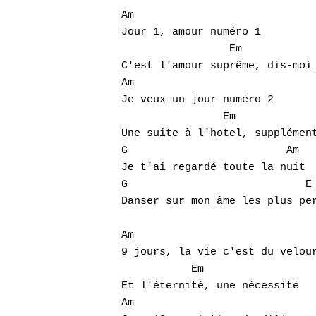
Am

Jour 1, amour numéro 1

	  	 Em

Hit enter to search or ESC to close
C'est l'amour suprême, dis-moi 
Am

Je veux un jour numéro 2

		Em

Une suite à l'hotel, supplément
G			  Am

Je t'ai regardé toute la nuit

G			     E

Danser sur mon âme les plus per
Am

9 jours, la vie c'est du velour
	   Em

Et l'éternité, une nécessité

Am
