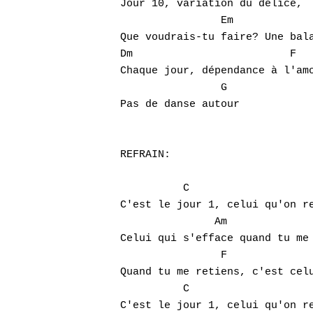
Jour 10, variation du délice,

		Em

Que voudrais-tu faire? Une bala
Dm			   F

Chaque jour, dépendance à l'amo
		G

Pas de danse autour

REFRAIN:

	  C		        G

C'est le jour 1, celui qu'on re
	       Am		    Em

Celui qui s'efface quand tu me 
		F			G

Quand tu me retiens, c'est celu
	  C		        G

C'est le jour 1, celui qu'on re