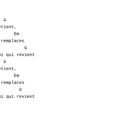
tient,

remplaces

i qui revient 

tient,

remplaces
