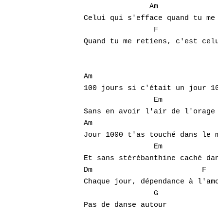
	       Am		    Em

Celui qui s'efface quand tu me 
		F		      G

Quand tu me retiens, c'est celu
Am

100 jours si c'était un jour 10
		Em

Sans en avoir l'air de l'orage 
Am

Jour 1000 t'as touché dans le m
		Em

Et sans stérébanthine caché dan
Dm			   F

Chaque jour, dépendance à l'amo
		G

Pas de danse autour
