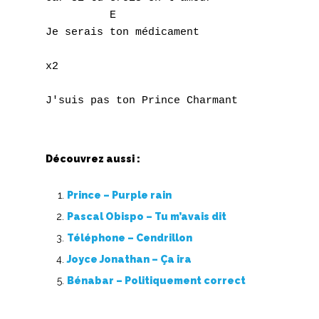
          E

Je serais ton médicament

x2

Découvrez aussi :
Prince – Purple rain
Pascal Obispo – Tu m’avais dit
Téléphone – Cendrillon
Joyce Jonathan – Ça ira
Bénabar – Politiquement correct