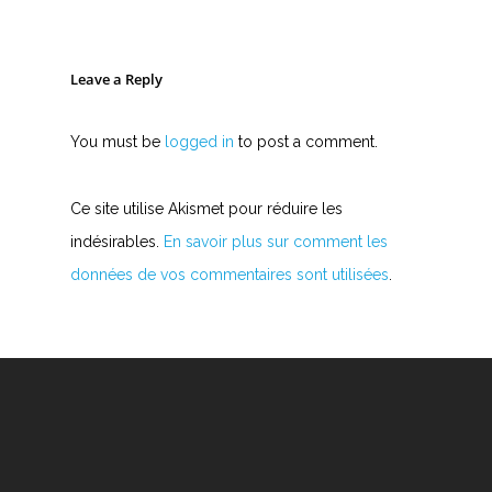
Leave a Reply
You must be
logged in
to post a comment.
Ce site utilise Akismet pour réduire les
indésirables.
En savoir plus sur comment les
données de vos commentaires sont utilisées
.