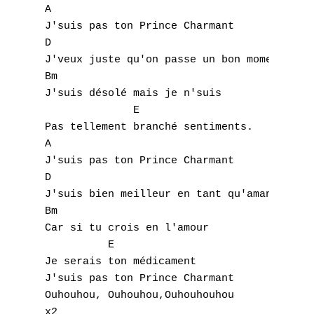
A

J'suis pas ton Prince Charmant

A
D

J'veux juste qu'on passe un bon moment,

B
Bm

J'suis désolé mais je n'suis

C
              E

Pas tellement branché sentiments.

D
A

J'suis pas ton Prince Charmant

E
D

J'suis bien meilleur en tant qu'amant

F
Bm

Car si tu crois en l'amour

G
          E

Je serais ton médicament

H
J'suis pas ton Prince Charmant

I
Ouhouhou, Ouhouhou,Ouhouhouhou

x2
