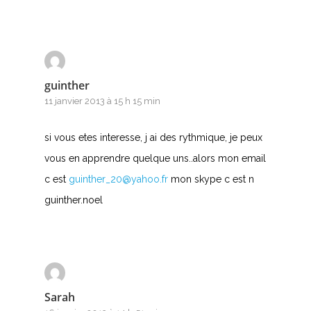
guinther
11 janvier 2013 à 15 h 15 min
si vous etes interesse, j ai des rythmique, je peux
vous en apprendre quelque uns..alors mon email
c est
guinther_20@yahoo.fr
mon skype c est n
guinther.noel
Sarah