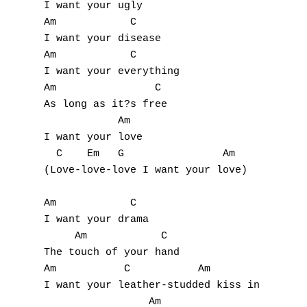
I want your ugly 

Am            C

I want your disease 

Am            C

I want your everything 

Am                C

As long as it?s free 

            Am

I want your love 

  C    Em   G                Am

(Love-love-love I want your love)

Am            C

I want your drama 

     Am            C

The touch of your hand 

Am           C           Am              C 
I want your leather-studded kiss in the san
                 Am
