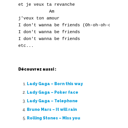
Q
et je veux ta revanche

            Am

R
j'veux ton amour

I don't wanna be friends (Oh-oh-oh-oh-oooh!
S
I don't wanna be friends 

I don't wanna be friends

T
U
V
Découvrez aussi :
W
Lady Gaga – Born this way
X
Lady Gaga – Poker face
Lady Gaga – Telephone
Y
Bruno Mars – It will rain
Z
Rolling Stones – Miss you