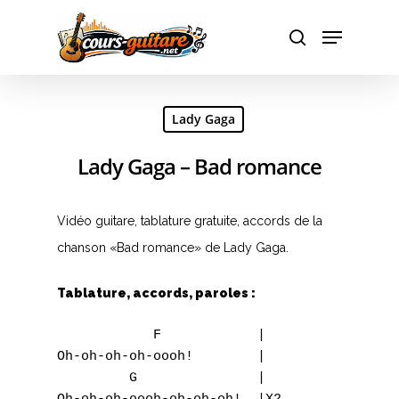
Hit enter to search or ESC to close
Lady Gaga
Lady Gaga – Bad romance
Vidéo guitare, tablature gratuite, accords de la
chanson «Bad romance» de Lady Gaga.
Tablature, accords, paroles :
            F            |

Oh-oh-oh-oh-oooh!        |

         G               |
