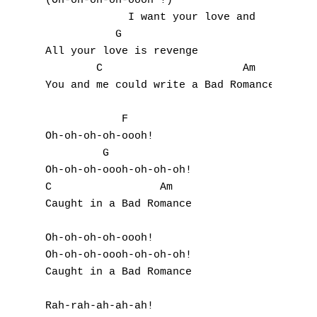
(Oh-oh-oh-oh-oooh !) 

             I want your love and 

           G

All your love is revenge 

        C                      Am

You and me could write a Bad Romance 

            F

Oh-oh-oh-oh-oooh!

         G 

Oh-oh-oh-oooh-oh-oh-oh! 

C                 Am

Caught in a Bad Romance 

Oh-oh-oh-oh-oooh! 

Oh-oh-oh-oooh-oh-oh-oh! 

Caught in a Bad Romance 

Rah-rah-ah-ah-ah! 
