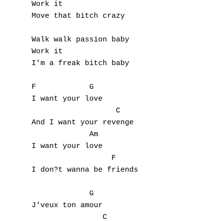
G
Work it 

Move that bitch crazy 

H
Walk walk passion baby 

I
Work it 

I'm a freak bitch baby 

J
F            G

K
I want your love 

                   C

L
And I want your revenge 

M
             Am

I want your love

N
                  F 

I don?t wanna be friends 

O
             G

P
J'veux ton amour

                C
