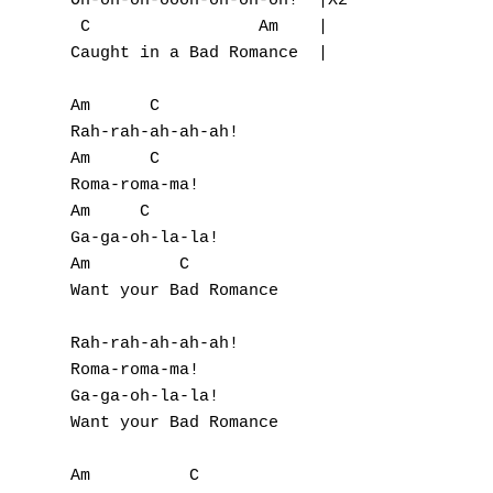
Oh-oh-oh-oooh-oh-oh-oh!  |X2   

 C                 Am    |

Caught in a Bad Romance  |

Am      C

Rah-rah-ah-ah-ah! 

Am      C

Roma-roma-ma! 

Am     C

Ga-ga-oh-la-la! 

Am         C           

Want your Bad Romance 

Rah-rah-ah-ah-ah! 

Roma-roma-ma! 

Ga-ga-oh-la-la! 

Want your Bad Romance 

Am          C
