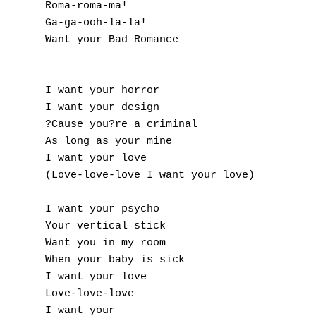
Roma-roma-ma! 

Ga-ga-ooh-la-la! 

Want your Bad Romance 

I want your horror 

I want your design 

?Cause you?re a criminal 

As long as your mine 

I want your love 

(Love-love-love I want your love) 

I want your psycho 

Your vertical stick 

Want you in my room 

When your baby is sick 

I want your love 

Love-love-love 

I want your 
