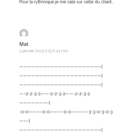
Pour la rythmique je me cale sur celle du chant…
Mat
5 janvier 2013 à 15 h 41 min
—————————————————————|
—————————————————————|
—————————————————————|
—–2-2-3-2——-2-2-3-2——-2-2-3-2
———————–|
-0-0———–0-0———–0-0————-3-3-0-3-0-3
——-|
—————————————————————|