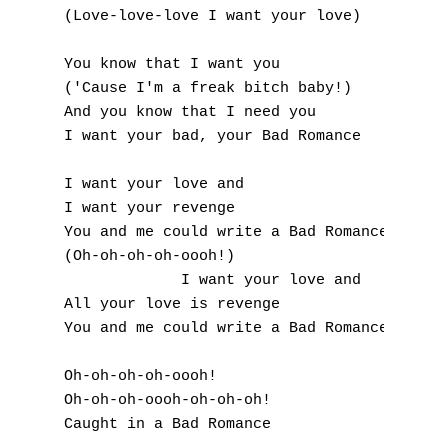
(Love-love-love I want your love) 

You know that I want you 

('Cause I'm a freak bitch baby!) 

And you know that I need you 

I want your bad, your Bad Romance 

I want your love and 

I want your revenge 

You and me could write a Bad Romance 

(Oh-oh-oh-oh-oooh!) 

             I want your love and 

All your love is revenge 

You and me could write a Bad Romance 

Oh-oh-oh-oh-oooh! 

Oh-oh-oh-oooh-oh-oh-oh! 

Caught in a Bad Romance 
