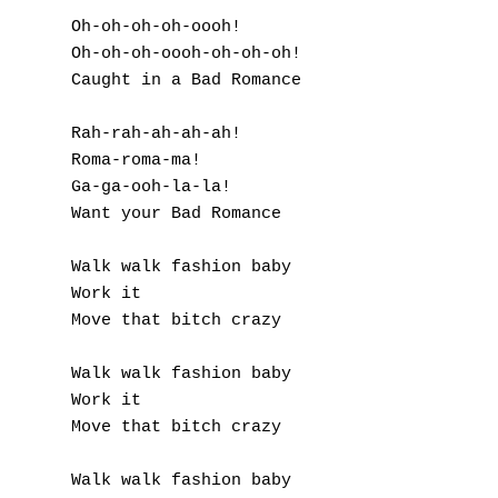
Oh-oh-oh-oh-oooh! 

Oh-oh-oh-oooh-oh-oh-oh! 

Caught in a Bad Romance 

Rah-rah-ah-ah-ah! 

Roma-roma-ma! 

Ga-ga-ooh-la-la! 

A
Want your Bad Romance 

B
Walk walk fashion baby 

Work it 

C
Move that bitch crazy 

D
Walk walk fashion baby 

E
Work it 

Move that bitch crazy 

F
Walk walk fashion baby 
