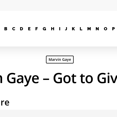
B
C
D
E
F
G
H
I
J
K
L
M
N
O
P
Marvin Gaye
 Gaye – Got to Giv
are