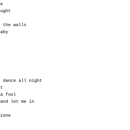
e

ught

 the walls

aby

 dance all night

t

a fool

and let me in

zone
