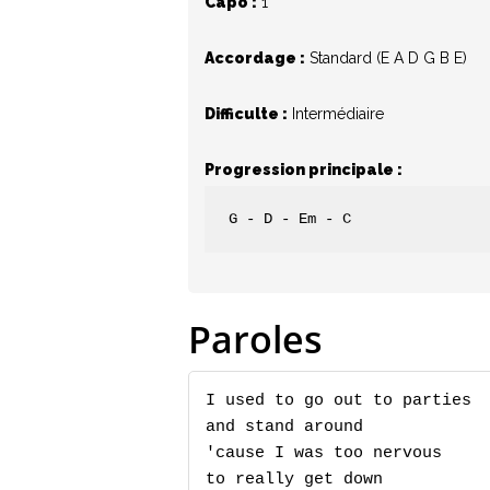
Capo :
1
Accordage :
Standard (E A D G B E)
Difficulte :
Intermédiaire
Hit enter to search or ESC to close
Progression principale :
G - D - Em - C
Paroles
I used to go out to parties

and stand around

'cause I was too nervous

to really get down
