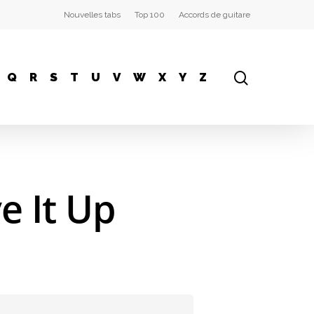
Nouvelles tabs
Top 100
Accords de guitare
Q
R
S
T
U
V
W
X
Y
Z
e It Up