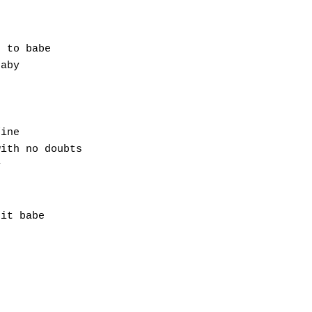
 to babe

aby

ine

ith no doubts



it babe
