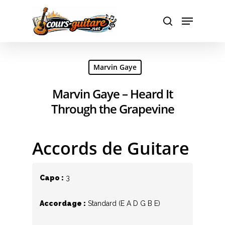
Hit enter to search or ESC to close
Marvin Gaye
Marvin Gaye – Heard It
Through the Grapevine
Accords de Guitare
Capo :
3
Accordage :
Standard (E A D G B E)