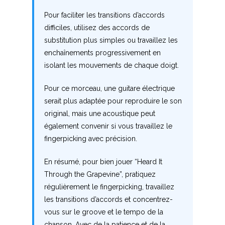
R
Pour faciliter les transitions d’accords
difficiles, utilisez des accords de
S
substitution plus simples ou travaillez les
T
enchaînements progressivement en
isolant les mouvements de chaque doigt.
U
Pour ce morceau, une guitare électrique
V
serait plus adaptée pour reproduire le son
original, mais une acoustique peut
W
également convenir si vous travaillez le
fingerpicking avec précision.
X
En résumé, pour bien jouer “Heard It
Y
Through the Grapevine”, pratiquez
Z
régulièrement le fingerpicking, travaillez
les transitions d’accords et concentrez-
vous sur le groove et le tempo de la
Nouvelles tabs
chanson. Avec de la patience et de la