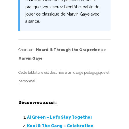
Top 100
pratique, vous serez bientôt capable de
jouer ce classique de Marvin Gaye avec
Accords de guitare
aisance.
Chanson :
Heard It Through the Grapevine
par
Marvin Gaye
Cette tablature est destinée à un usage pédagogique et
personnel.
Découvrez aussi :
Al Green – Let’s Stay Together
Kool & The Gang – Celebration