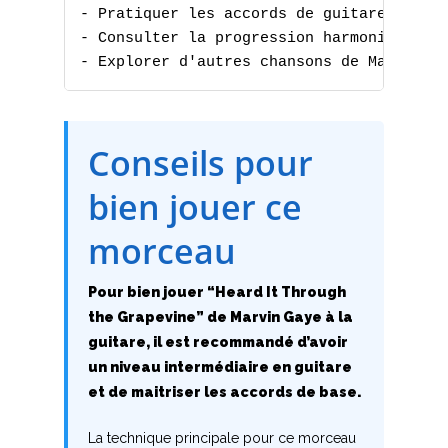
- Pratiquer les accords de guitare

- Consulter la progression harmonique

- Explorer d'autres chansons de Marvin G
A
Conseils pour
B
bien jouer ce
C
morceau
D
Pour bien jouer “Heard It Through
the Grapevine” de Marvin Gaye à la
E
guitare, il est recommandé d’avoir
F
un niveau intermédiaire en guitare
et de maitriser les accords de base.
G
La technique principale pour ce morceau