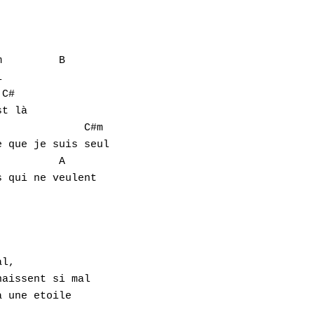


t là

 que je suis seul

 qui ne veulent

l,

aissent si mal

 une etoile
