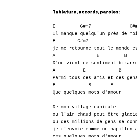
Tablature, accords, paroles:
E	  G#m7		    C#m		B

Il manque quelqu'un près de moi
E	 G#m7		       C#

je me retourne tout le monde es
A		E	  B		    C#m

D'ou vient ce sentiment bizarre
A	   E		B		A

Parmi tous ces amis et ces gens
E	     B	     E

Que quelques mots d'amour

De mon village capitale

ou l'air chaud peut être glacia
ou des millions de gens se conn
je t'envoie comme un papillon a
ces quelques mots d'amour
