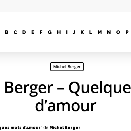
B
C
D
E
F
G
H
I
J
K
L
M
N
O
P
Michel Berger
 Berger – Quelqu
d’amour
ques mots d’amour
” de
Michel Berger
.