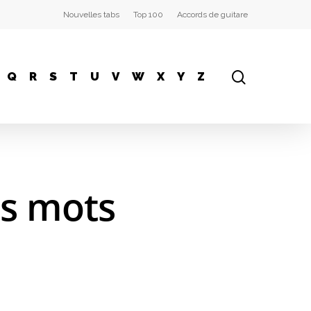
Nouvelles tabs
Top 100
Accords de guitare
Q
R
S
T
U
V
W
X
Y
Z
es mots