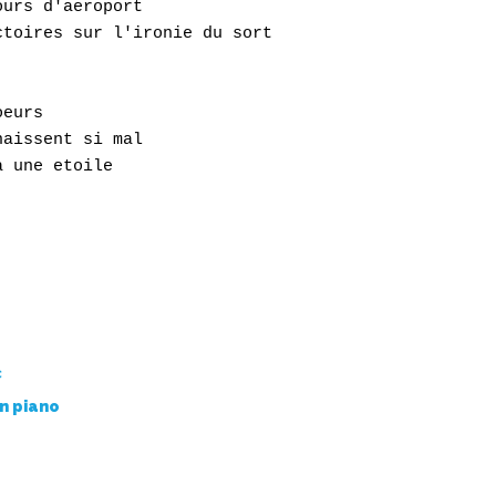
urs d'aeroport

toires sur l'ironie du sort

eurs

aissent si mal

 une etoile

c
un piano