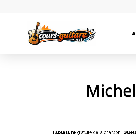
A
Michel
Hit enter to search or ESC to close
Tablature
gratuite de la chanson “
Quel