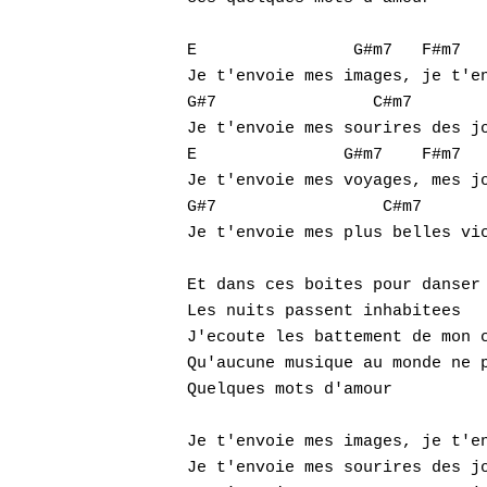
E		 G#m7   F#m7		 A7M

Je t'envoie mes images, je t'en
G#7		   C#m7		      F#m7		B

Je t'envoie mes sourires des jo
E		G#m7	F#m7		A7M

Je t'envoie mes voyages, mes jo
G#7		    C#m7		  F#m7		B

Je t'envoie mes plus belles vic
Et dans ces boites pour danser

Les nuits passent inhabitees

J'ecoute les battement de mon c
Qu'aucune musique au monde ne p
Quelques mots d'amour

Je t'envoie mes images, je t'en
Je t'envoie mes sourires des jo