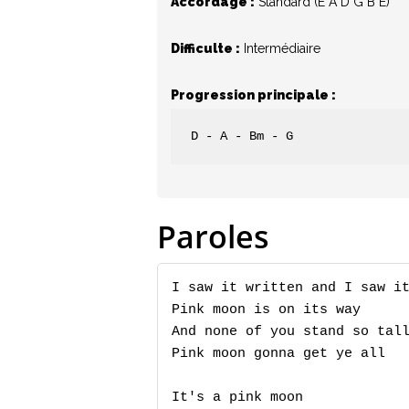
Accordage :
Standard (E A D G B E)
Hit enter to search or ESC to close
Difficulte :
Intermédiaire
Progression principale :
D - A - Bm - G
Paroles
I saw it written and I saw it
Pink moon is on its way

And none of you stand so tall
Pink moon gonna get ye all

It's a pink moon
