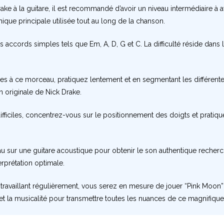
ake à la guitare, il est recommandé d’avoir un niveau intermédiaire à
nique principale utilisée tout au long de la chanson.
s accords simples tels que Em, A, D, G et C. La difficulté réside dans 
ues à ce morceau, pratiquez lentement et en segmentant les différentes 
n originale de Nick Drake.
s difficiles, concentrez-vous sur le positionnement des doigts et pra
 sur une guitare acoustique pour obtenir le son authentique recher
rprétation optimale.
n travaillant régulièrement, vous serez en mesure de jouer “Pink Moon
n et la musicalité pour transmettre toutes les nuances de ce magnifiq