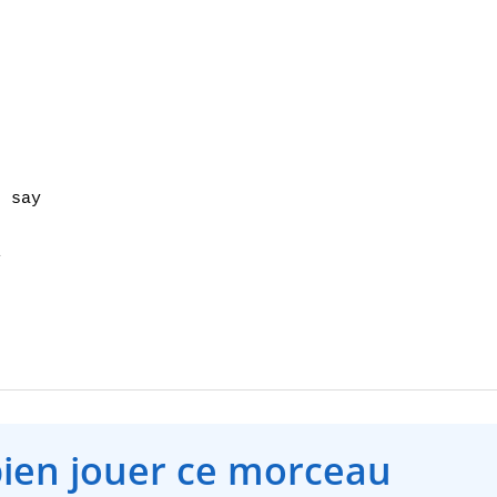
 say



bien jouer ce morceau