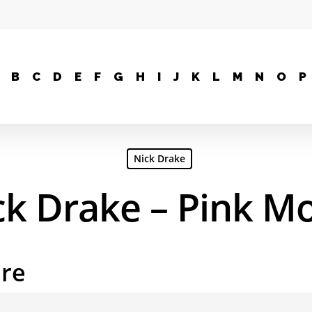
B
C
D
E
F
G
H
I
J
K
L
M
N
O
P
Nick Drake
ck Drake – Pink M
are