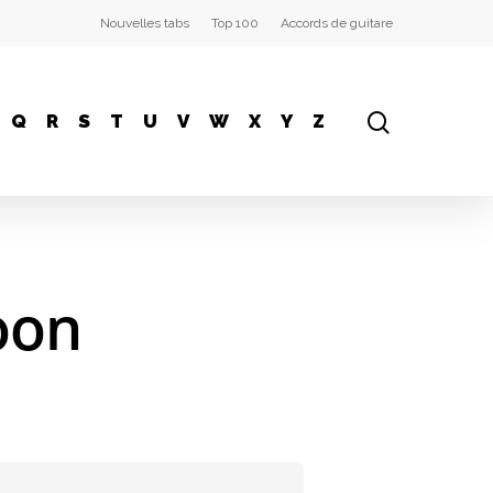
Nouvelles tabs
Top 100
Accords de guitare
Q
R
S
T
U
V
W
X
Y
Z
oon