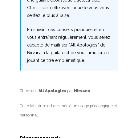
une guitare acoustique qu’électrique.
V
Choisissez celle avec laquelle vous vous
sentez le plus à l’aise.
W
En suivant ces conseils pratiques et en
X
vous entraînant régulièrement, vous serez
capable de maîtriser “All Apologies” de
Y
Nirvana à la guitare et de vous amuser en
Z
jouant ce titre emblématique.
Nouvelles tabs
Top 100
Chanson :
All Apologies
par
Nirvana
Accords de guitare
Cette tablature est destinée à un usage pédagogique et
personnel.