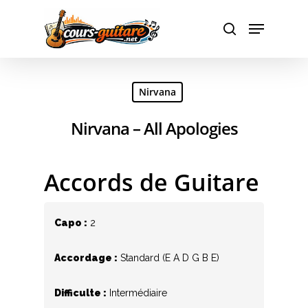
Hit enter to search or ESC to close
Nirvana
Nirvana – All Apologies
Accords de Guitare
Capo :
2
Accordage :
Standard (E A D G B E)
Difficulte :
Intermédiaire