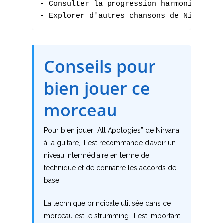
- Consulter la progression harmonique

B
- Explorer d'autres chansons de Nirvana
C
D
Conseils pour
E
bien jouer ce
F
morceau
G
Pour bien jouer “All Apologies” de Nirvana
H
à la guitare, il est recommandé d’avoir un
niveau intermédiaire en terme de
I
technique et de connaître les accords de
base.
J
La technique principale utilisée dans ce
K
morceau est le strumming. Il est important