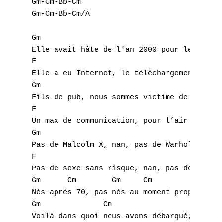
Gm-Cm-Bb-Cm

Gm-Cm-Bb-Cm/A

Gm

Elle avait hâte de l'an 2000 pour les skate
F

Elle a eu Internet, le téléchargement.

A
Gm

Fils de pub, nous sommes victime de l'esthé
B
F

Un max de communication, pour l’air de l’in
C
Gm

Pas de Malcolm X, nan, pas de Warhol,

D
F

E
Pas de sexe sans risque, nan, pas de bol

Gm      Cm        Gm     Cm

F
Nés après 70, pas nés au moment propice.

Gm              Cm

G
Voilà dans quoi nous avons débarqué,
