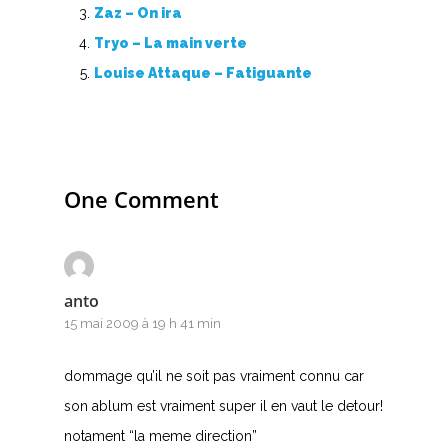
Zaz – On ira
Tryo – La main verte
Louise Attaque – Fatiguante
One Comment
anto
15 mai 2009 à 19 h 41 min
dommage qu’il ne soit pas vraiment connu car
son ablum est vraiment super il en vaut le detour!
notament “la meme direction”