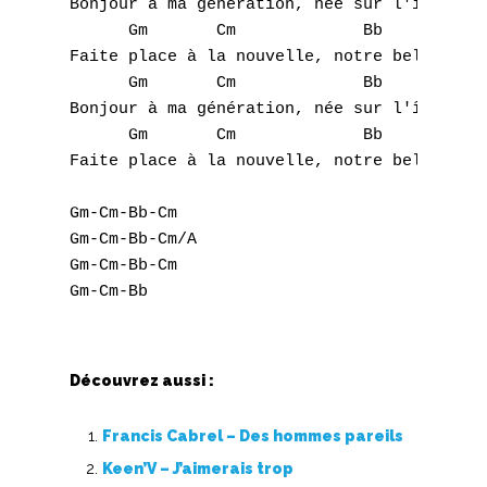
Nouvelles tabs
Bonjour à ma génération, née sur l'île de l
      Gm       Cm             Bb      Cm/A

Top 100
Faite place à la nouvelle, notre belle géné
Accords de guitare
      Gm       Cm             Bb      Cm

Bonjour à ma génération, née sur l'île de l
      Gm       Cm             Bb      Cm/A

Faite place à la nouvelle, notre belle géné
Gm-Cm-Bb-Cm

Gm-Cm-Bb-Cm/A

Gm-Cm-Bb-Cm

Découvrez aussi :
Francis Cabrel – Des hommes pareils
Keen’V – J’aimerais trop