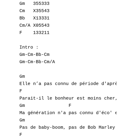
Gm   355333

Cm   X35543

Bb   X13331

Cm/A X05543

F    133211

Intro : 

Gm-Cm-Bb-Cm

Gm-Cm-Bb-Cm/A

Gm

Elle n’a pas connu de période d'après guerr
F

Parait-il le bonheur est moins cher,

Gm		  F

Ma génération n'a pas connu d'éco' en évolu
Gm

Pas de baby-boom, pas de Bob Marley

F
