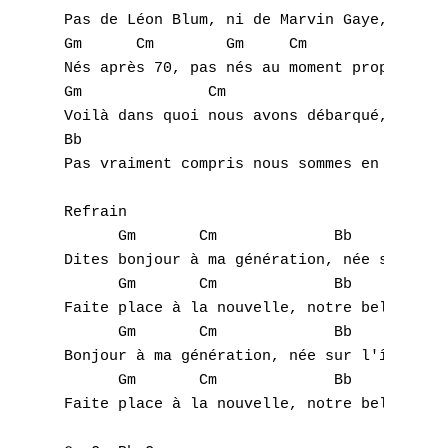
Pas de Léon Blum, ni de Marvin Gaye,

Gm      Cm	  Gm     Cm

Nés après 70, pas nés au moment propice,

Gm		Cm

Voilà dans quoi nous avons débarqué,

Bb				    Cm/A

Pas vraiment compris nous sommes en quête d
Refrain

      Gm       Cm             Bb      Cm

Dites bonjour à ma génération, née sur l'îl
      Gm       Cm             Bb      Cm/A

Faite place à la nouvelle, notre belle géné
      Gm       Cm             Bb      Cm

Bonjour à ma génération, née sur l'île de l
      Gm       Cm             Bb      Cm/A

Faite place à la nouvelle, notre belle géné