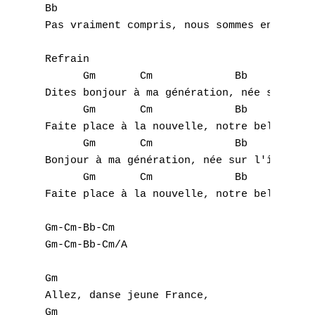
Bb				     Cm/A

H
Pas vraiment compris, nous sommes en quête 
I
Refrain

      Gm       Cm             Bb      Cm

J
Dites bonjour à ma génération, née sur l'îl
      Gm       Cm             Bb      Cm/A

K
Faite place à la nouvelle, notre belle géné
      Gm       Cm             Bb      Cm

L
Bonjour à ma génération, née sur l'île de l
M
      Gm       Cm             Bb      Cm/A

Faite place à la nouvelle, notre belle géné
N
Gm-Cm-Bb-Cm

O
Gm-Cm-Bb-Cm/A

P
Gm

Allez, danse jeune France,

Q
Gm
