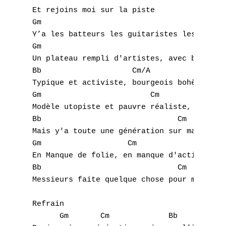
Et rejoins moi sur la piste

R
Gm

Y’a les batteurs les guitaristes les bassis
S
Gm

Un plateau rempli d'artistes, avec breakers
T
Bb                    Cm/A

U
Typique et activiste, bourgeois bohème et a
Gm                        Cm

V
Modèle utopiste et pauvre réaliste,

Bb				Cm

W
Mais y'a toute une génération sur ma liste

Gm		     Cm

X
En Manque de folie, en manque d'action 

Bb				Cm

Y
Messieurs faite quelque chose pour ma génér
Z
Refrain

      Gm       Cm             Bb      Cm
