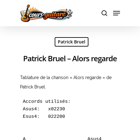
Hit enter to search or ESC to close
Patrick Bruel
Patrick Bruel – Alors regarde
Tablature de la chanson « Alors regarde » de
Patrick Bruel.
 Accords utilisés:

 Asus4:   x02230

 Esus4:   022200

 A    			Asus4                    A    Asus4    A  
