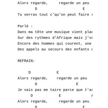
 Alors regarde,     regarde un peu

P
         D                     E           
 Tu verras tout c'qu'on peut faire si on es
Q
 Parlé :

R
 Dans ma tête une musique vient plaquer ses
 Sur des rythmes d'Afrique mais j'vois pas 
S
 Encore des hommes qui courent, une terre q
 Des appels au secours des enfants qu'on bo
T
 REFRAIN:

U
      D  	   E                A   Asus4 

V
 Alors regarde,    regarde un peu

W
         D                  E              
 Je vais pas me taire parce que t'as mal au
X
       D            E              A   Asus
 Alors regarde,     regarde un peu

Y
         D                     E           