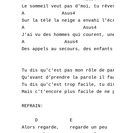
 Le sommeil veut pas d'moi, tu rêves depuis
 A    		Asus4                 E    E4  

 Sur la télé la neige a envahi l'écran

 A    			Asus4                     A    Asus4   A  

 J'ai vu des hommes qui courent, une terre 
 A    		 Asus4                          E    E4  

 Des appels au secours, des enfants qu'on b
 Tu dis qu'c'est pas mon rôle de parler de 
A
 Qu'avant d'prendre la parole il faut aller
 Tu dis qu'c'est trop facile, tu dis qu'ça 
B
 Mais c't'encore plus facile de ne parler d
C
 REFRAIN:

D
      D  	   E                A   Asus4 

 Alors regarde,    regarde un peu

E