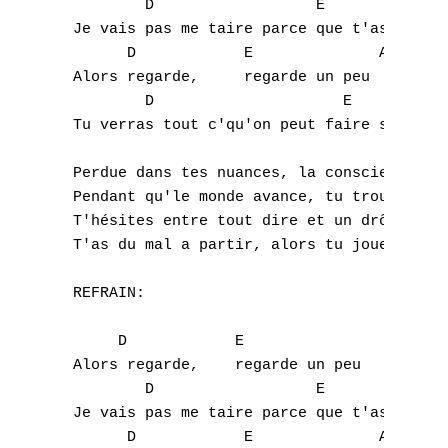
         D                  E              
 Je vais pas me taire parce que t'as mal au
F
       D            E              A   Asus
G
 Alors regarde,     regarde un peu

         D                     E           
H
 Tu verras tout c'qu'on peut faire si on es
I
 Perdue dans tes nuances, la conscience au 
 Pendant qu'le monde avance, tu trouves pas
J
 T'hésites entre tout dire et un drôle de s
 T'as du mal a partir, alors tu joues l'inn
K
 REFRAIN:

L
      D  	   E                A   Asus4 

M
 Alors regarde,    regarde un peu

         D                  E              
N
 Je vais pas me taire parce que t'as mal au
O
       D            E              A   Asus