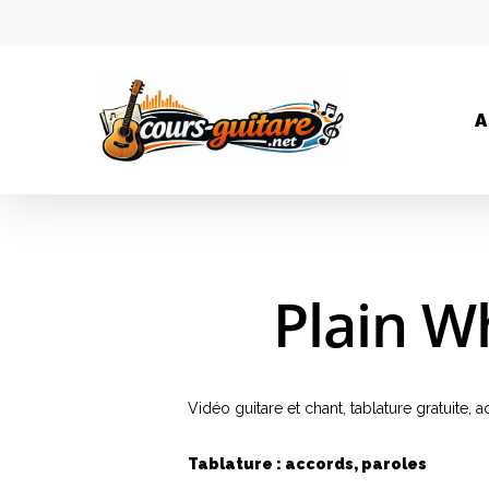
A
Plain Wh
Vidéo guitare et chant, tablature gratuite,
Tablature : accords, paroles