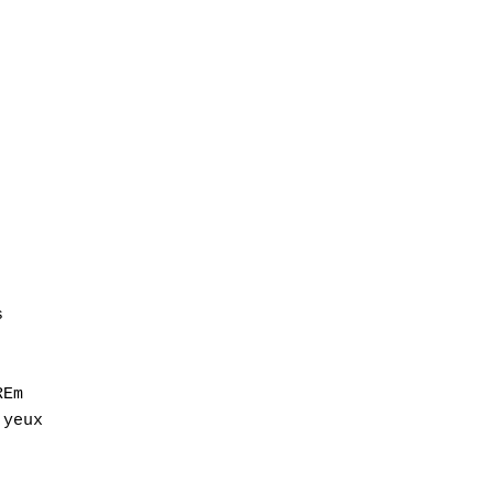




Em  

yeux
