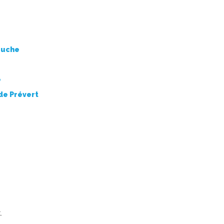
ouche
e
de Prévert
.