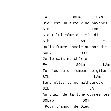
FA           SOLm       LAm  

Dieu est un fumeur de havanes

SIb                   LAm

C'est lui-même qui m'a dit

SIb             LAm      REm 

Qu'la fumée envoie au paradis

SOL7             DO7

Je le sais ma chérie

FA             SOLm        LAm 
Tu n'es qu'un fumeur de gitanes
SIb                    LAm

Sans elles tu es malheureux

SIb                  LAm      R
Au clair de la lune ouvres les 
SOL7b             DO7

 Pour l'amour de Dieu
