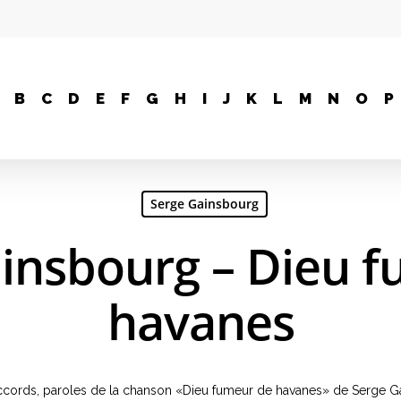
B
C
D
E
F
G
H
I
J
K
L
M
N
O
P
Serge Gainsbourg
insbourg – Dieu 
havanes
e, accords, paroles de la chanson «Dieu fumeur de havanes» de Serge 