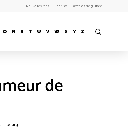
Nouvelles tabs
Top 100
Accords de guitare
Q
R
S
T
U
V
W
X
Y
Z
fumeur de
Gainsbourg.