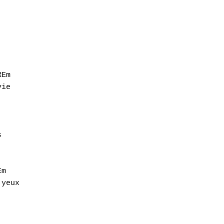
Em

ie





m   

yeux
