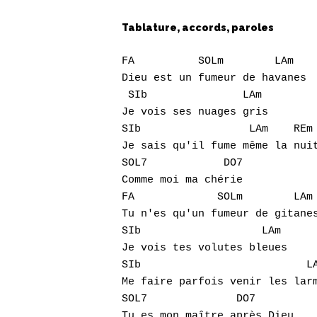
Hit enter to search or ESC to close
Tablature, accords, paroles
FA          SOLm        LAm  

Dieu est un fumeur de havanes

 SIb               LAm

Je vois ses nuages gris

SIb                 LAm    REm 
Je sais qu'il fume même la nuit
SOL7            DO7

Comme moi ma chérie

FA             SOLm        LAm 
Tu n'es qu'un fumeur de gitanes
SIb                   LAm

Je vois tes volutes bleues

SIb                          LA
Me faire parfois venir les larm
SOL7              DO7

Tu es mon maître après Dieu
