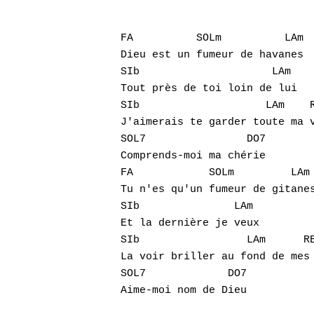
FA          SOLm          LAm

Dieu est un fumeur de havanes

SIb                     LAm

Tout près de toi loin de lui

SIb                    LAm    R
J'aimerais te garder toute ma v
SOL7                DO7

Comprends-moi ma chérie

FA            SOLm         LAm 
Tu n'es qu'un fumeur de gitanes
SIb               LAm

Et la dernière je veux

SIb                 LAm      RE
La voir briller au fond de mes 
SOL7             DO7
