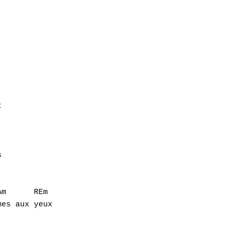








m      REm 

es aux yeux
