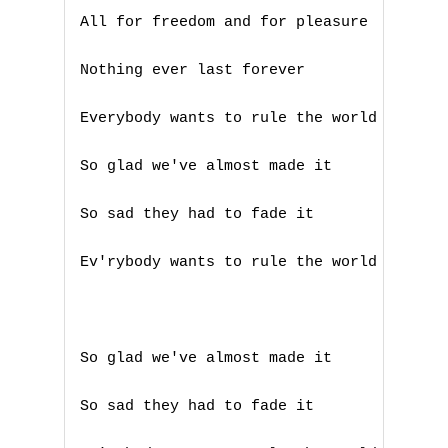
All for freedom and for pleasure

M
Nothing ever last forever

N
Everybody wants to rule the world

O
P
So glad we've almost made it

Q
So sad they had to fade it

R
Ev'rybody wants to rule the world

S
T
So glad we've almost made it

U
So sad they had to fade it

V