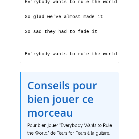
Ev'rybody wants to rule the world

W
So glad we've almost made it

X
So sad they had to fade it

Y
Z
Ev'rybody wants to rule the world
Nouvelles tabs
Conseils pour
Top 100
Accords de guitare
bien jouer ce
morceau
Pour bien jouer “Everybody Wants to Rule
the World” de Tears for Fears à la guitare,