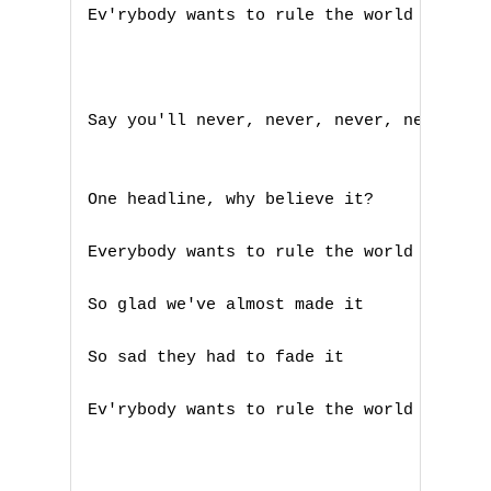
Ev'rybody wants to rule the world

C
D
Say you'll never, never, never, need it

E
F
One headline, why believe it?

G
Everybody wants to rule the world

H
So glad we've almost made it

I
So sad they had to fade it

J
Ev'rybody wants to rule the world

K
L