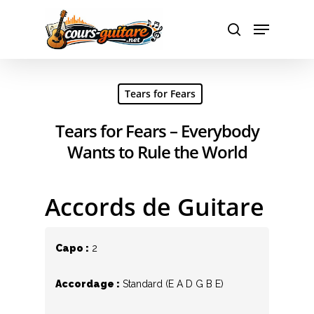
Hit enter to search or ESC to close
Tears for Fears
Tears for Fears – Everybody
Wants to Rule the World
Accords de Guitare
Capo :
2
Accordage :
Standard (E A D G B E)