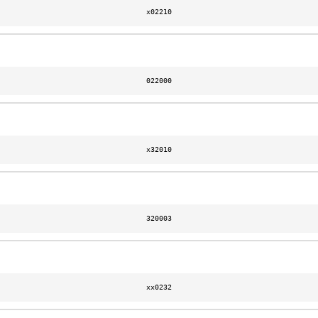
x02210
022000
x32010
320003
xx0232