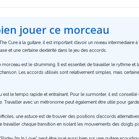
bien jouer ce morceau
 The Cure à la guitare, il est important d’avoir un niveau intermédiair
e et une certaine dextérité dans le jeu des accords.
e morceau est le strumming. Il est essentiel de travailler le rythme et
 chanson. Les accords utilisés sont relativement simples, mais certain
 est le tempo rapide et entraînant. Pour le surmonter, il est conseillé
e. Travailler avec un métronome peut également être utile pour garde
 difficiles, une astuce est de trouver des positions d’accords alternativ
 travailler chaque transition en isolant les mouvements des doigts po
Friday I’m In Love” peut être joué aussi bien sur une guitare acoustique