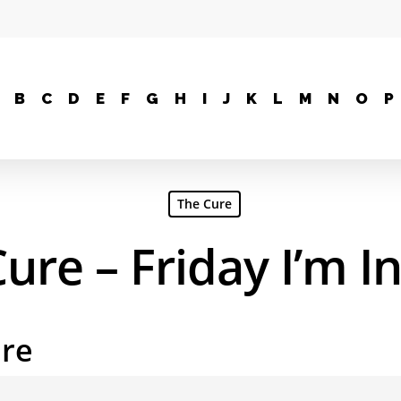
B
C
D
E
F
G
H
I
J
K
L
M
N
O
P
The Cure
ure – Friday I’m I
are