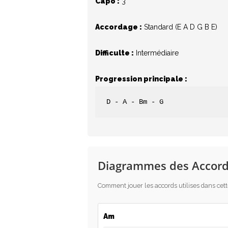
Capo :
3
Accordage :
Standard (E A D G B E)
Difficulte :
Intermédiaire
Hit enter to search or ESC to close
Progression principale :
D - A - Bm - G
Diagrammes des Accord
Comment jouer les accords utilises dans cet
Am