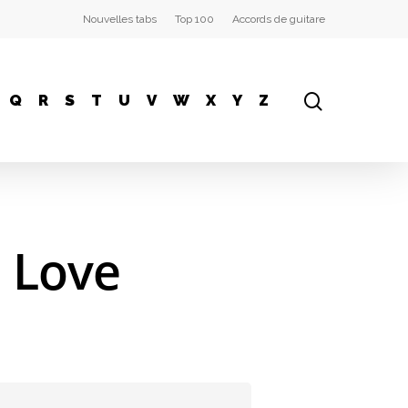
Nouvelles tabs
Top 100
Accords de guitare
Q
R
S
T
U
V
W
X
Y
Z
n Love