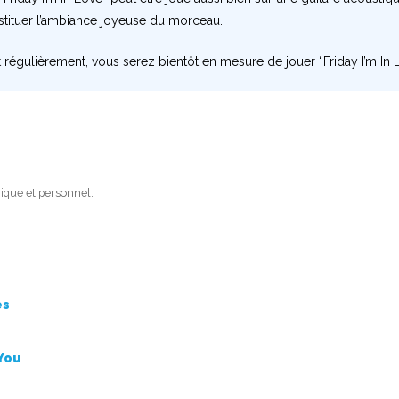
stituer l’ambiance joyeuse du morceau.
t régulièrement, vous serez bientôt en mesure de jouer “Friday I’m In L
ique et personnel.
es
e
 You